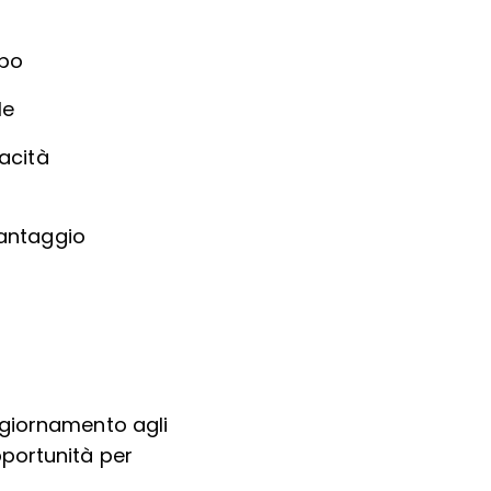
ppo
le
acità
vantaggio
ggiornamento agli
pportunità per