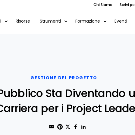
Pu
Chi Siamo
Scrivi pe
Ca
Co
Risorse
Eventi
i
Strumenti
Formazione
Ri
Ar
GESTIONE DEL PROGETTO
 Pubblico Sta Diventando un
Carriera per i Project Leade
Share through Email
Print this page
Share on Pinterest
Share on Twitter
Share on Faceboo
Share on Linke