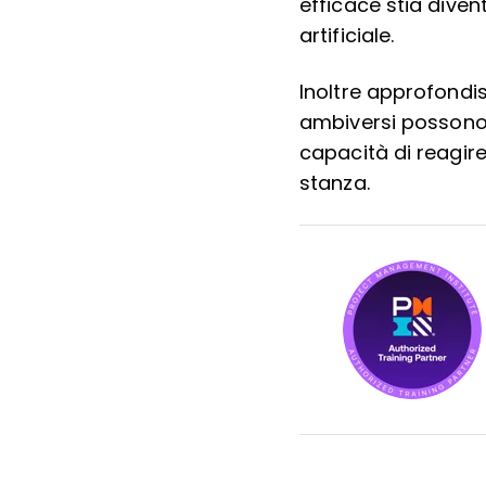
efficace stia dive
artificiale.
Inoltre approfondi
ambiversi possono r
capacità di reagir
stanza.