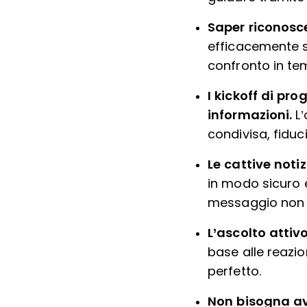
Saper riconosc
efficacemente 
confronto in te
I kickoff di pr
informazioni.
L’
condivisa, fiduci
Le cattive noti
in modo sicuro 
messaggio non 
L’ascolto attivo
base alle reazi
perfetto.
Non bisogna ave