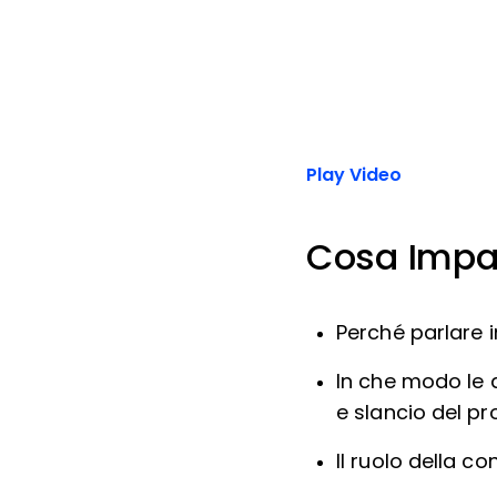
Play Video
Cosa Impa
Perché parlare 
In che modo le 
e slancio del pr
Il ruolo della c