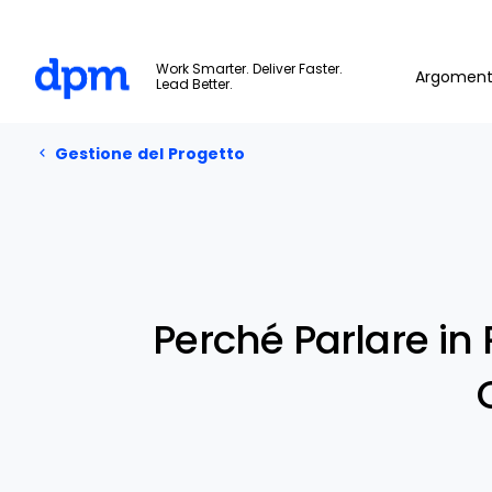
The Digital Project Manager
Work Smarter. Deliver Faster.
Argoment
Lead Better.
Skip to main content
Gestione del Progetto
Perché Parlare in