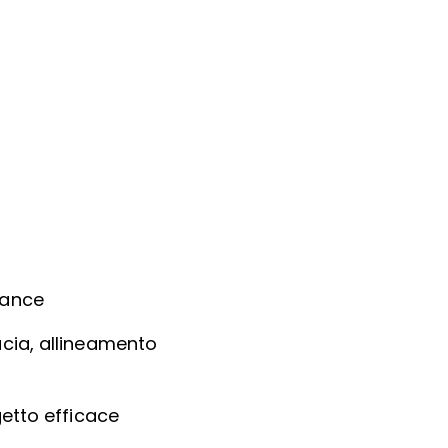
mance
ucia, allineamento
getto efficace