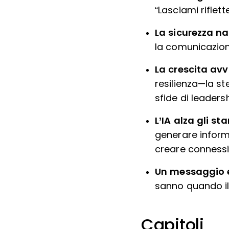
“Lasciami riflett
La sicurezza na
la comunicazione
La crescita avv
resilienza—la s
sfide di leadersh
L’IA alza gli 
generare inform
creare connessi
Un messaggio e
sanno quando il
Capitoli