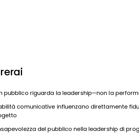
rerai
in pubblico riguarda la leadership—non la perfor
abilità comunicative influenzano direttamente fid
ogetto
onsapevolezza del pubblico nella leadership di pro