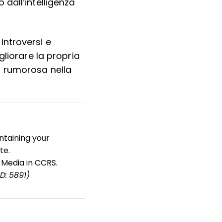
dall’intelligenza
introversi e
gliorare la propria
ù rumorosa nella
ntaining your
te.
 Media in CCRS.
ID: 5891)