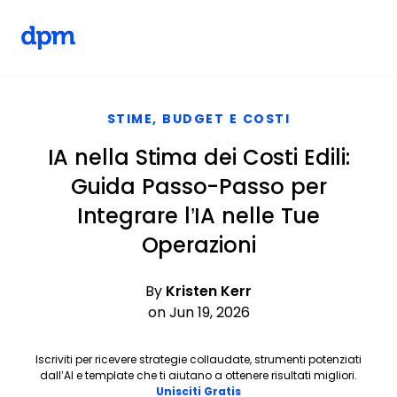
The Digital Project Manager
Skip to main content
STIME, BUDGET E COSTI
IA nella Stima dei Costi Edili:
Guida Passo-Passo per
Integrare l’IA nelle Tue
Operazioni
By
Kristen Kerr
on Jun 19, 2026
Iscriviti per ricevere strategie collaudate, strumenti potenziati
dall’AI e template che ti aiutano a ottenere risultati migliori.
Opens new window
Unisciti Gratis