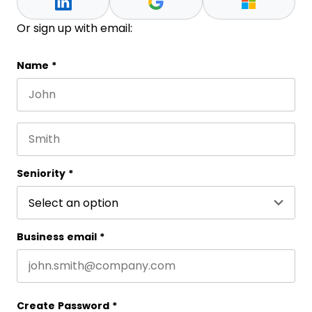
Or sign up with email:
Facebook
Name
*
First name
This field is for validation purposes and should be 
Last name
Seniority
*
Business email
*
Create Password
*