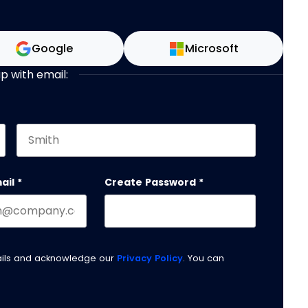
Google
Microsoft
up with email:
Last name
 should be left unchanged.
ail
*
Create Password
*
ails and acknowledge our
Privacy Policy
. You can