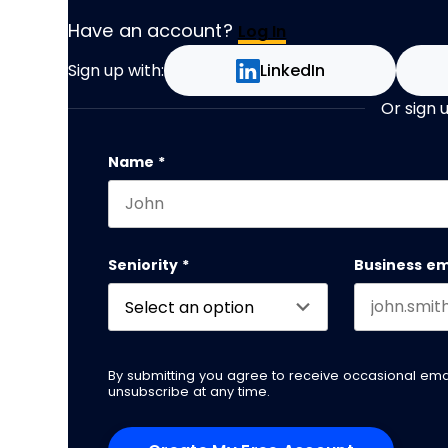
Have an account?
Log In
Sign up with:
LinkedIn
Or sign 
LinkedIn
Name
*
First name
This field is for validation purposes and
Seniority
*
Business em
By submitting you agree to receive occasional em
unsubscribe at any time.