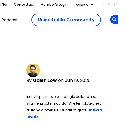
r Noi
Contattaci
Member's Login
Add us on Li
Follow us
Follo
Unisciti Alla Community
Podcast
Op
By
Galen Low
on Jun 19, 2026
Iscriviti per ricevere strategie collaudate,
strumenti potenziati dall’AI e template che ti
aiutano a ottenere risultati migliori.
Unisciti
Opens new window
Gratis