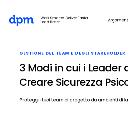
The Digital Project Manager
Work Smarter. Deliver Faster.
Argoment
Lead Better.
Skip to main content
GESTIONE DEL TEAM E DEGLI STAKEHOLDER
3 Modi in cui i Leader
Creare Sicurezza Psic
Proteggi i tuoi team di progetto da ambienti di lav