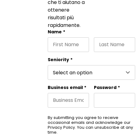
che ti aiutano a
ottenere
risultati più
rapidamente.
X/Twitter
Name
*
First name
Last name
This field is for validation purpose
Seniority
*
Business email
*
Password
*
By submitting you agree to receive
occasional emails and acknowledge our
Privacy Policy
. You can unsubscribe at any
time.