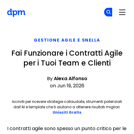
The Digital Project Manager
Un
Un
Skip to main content
GESTIONE AGILE E SNELLA
Fai Funzionare i Contratti Agile
per i Tuoi Team e Clienti
By
Alexa Alfonso
on Jun 19, 2026
Iscriviti per ricevere strategie collaudate, strumenti potenziati
dall’AI e template che ti aiutano a ottenere risultati migliori.
Opens new window
Unisciti Gratis
I contratti agile sono spesso un punto critico per le