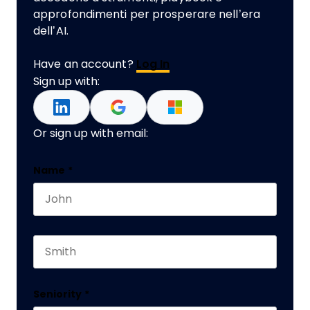
approfondimenti per prosperare nell’era
dell’AI.
Have an account?
Log In
Sign up with:
Or sign up with email:
X/Twitter
Name
*
First name
This field is for validation purposes and should 
Last name
Seniority
*