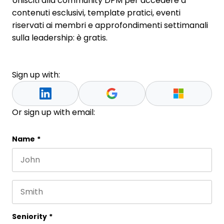
Unisciti alla community DPM per accedere a
contenuti esclusivi, template pratici, eventi
riservati ai membri e approfondimenti settimanali
sulla leadership: è gratis.
Sign up with:
Or sign up with email:
URL
Name
*
First name
This field is for validation purposes and should be 
Last name
Seniority
*