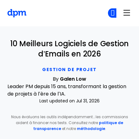
The Digital Project Manager
Re
Re
Skip to main content
10 Meilleurs Logiciels de Gestion
d’Emails en 2026
GESTION DE PROJET
By
Galen Low
Leader PM depuis 15 ans, transformant la gestion
de projets à l’ère de l’IA.
Last updated on Jul 31, 2026
Nous évaluons les outils indépendamment ; les commissions
aident à financer nos tests. Consultez notre
politique de
transparence
et notre
méthodologie
.