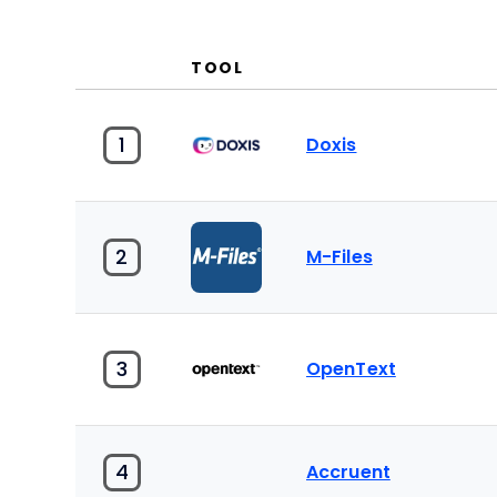
TOOL
1
Doxis
2
M-Files
3
OpenText
4
Accruent