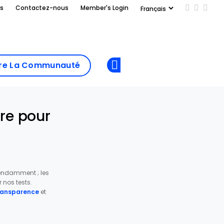
us
Contactez-nous
Member's Login
Add us on
Follow 
Follo
Add as
a
Rejoindre La
preferred
dre La Communauté
Opens new window
Communau
source
on
Google
ire pour
pendamment ; les
nos tests.
transparence
et