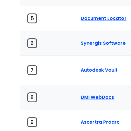
5
Document Locator
6
Synergis Software
7
Autodesk Vault
8
DMI WebDocs
9
Ascertra Proarc