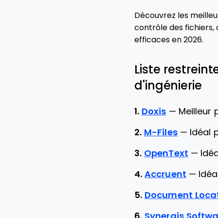
Découvrez les meilleur
contrôle des fichiers,
efficaces en 2026.
Liste restrein
d'ingénierie
1.
Doxis
—
Meilleur
2.
M-Files
—
Idéal 
3.
OpenText
—
Idé
4.
Accruent
—
Idéa
5.
Document Loca
6.
Synergis Softwa