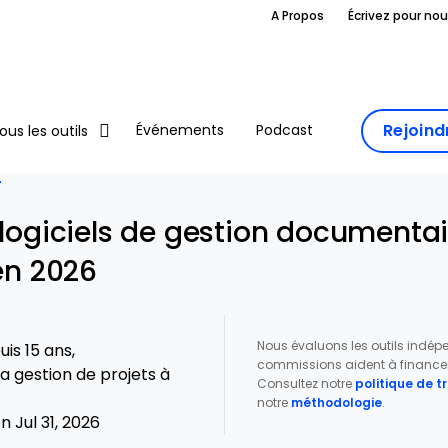
A Propos
Écrivez pour no
Rejoin
Événements
Podcast
ous les outils
T
 logiciels de gestion documenta
 en 2026
Nous évaluons les outils indé
is 15 ans,
commissions aident à financer 
a gestion de projets à
Consultez notre
politique de 
notre
méthodologie
.
 Jul 31, 2026