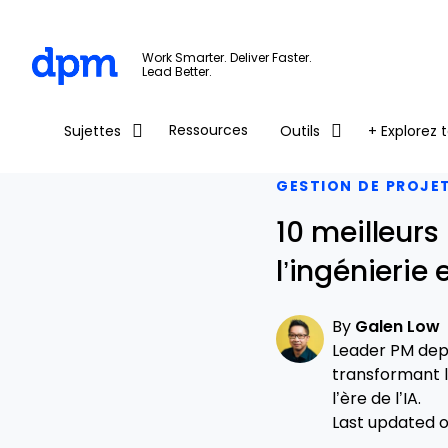
The Digital Project Manager
Work Smarter. Deliver Faster.
Lead Better.
Skip to main content
Ressources
Sujettes
Outils
+ Explorez t
GESTION DE PROJE
10 meilleurs
l’ingénierie
By
Galen Low
Leader PM depu
transformant l
l’ère de l’IA.
Last updated on