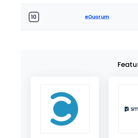
10
eQuorum
Featu