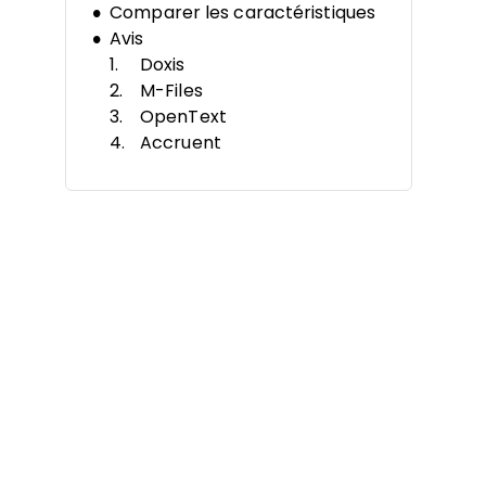
Comparer les caractéristiques
Avis
Doxis
M-Files
OpenText
Accruent
Document Locator
Synergis Software
Autodesk Vault
DMI WebDocs
Ascertra Proarc
eQuorum
Autres logiciels de gestion
documentaire pour l’ingénierie
Avis connexes
Critères de sélection
Comment choisir
Qu’est-ce qu’un logiciel de
gestion documentaire pour