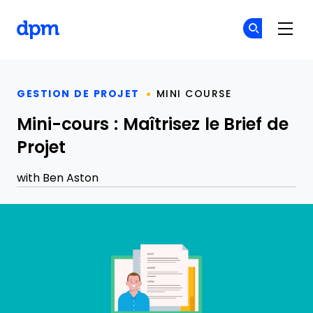
The Digital Project Manager
Re
Re
Skip to main content
GESTION DE PROJET
MINI COURSE
Mini-cours : Maîtrisez le Brief de
Projet
with
Ben Aston