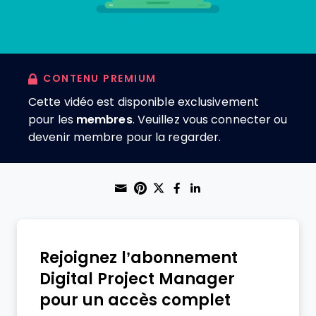
CONTENU PREMIUM
Cette vidéo est disponible exclusivement
pour les
membres
. Veuillez vous connecter ou
devenir membre pour la regarder.
Share through Email
Print this page
Share on Pinterest
Share on Twitter
Share on Faceboo
Share on Linke
Rejoignez l’abonnement
Digital Project Manager
pour un accès complet