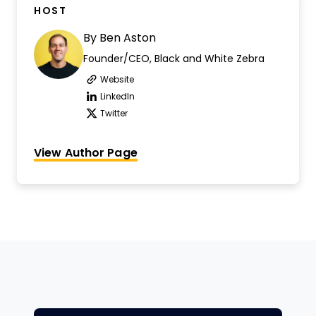
HOST
By
Ben Aston
Founder/CEO, Black and White Zebra
Website
Opens new window
LinkedIn
Opens new window
Twitter
Opens new window
View Author Page