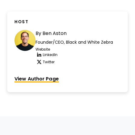
HOST
By
Ben Aston
Founder/CEO, Black and White Zebra
Website
Opens new window
LinkedIn
Opens new window
Twitter
Opens new window
View Author Page