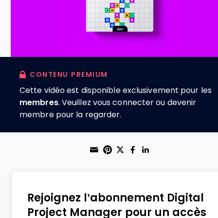
CONTENU PREMIUM
Cette vidéo est disponible exclusivement pour les
membres
. Veuillez vous connecter ou devenir
membre pour la regarder.
Share through Email
Print this page
Share on Pinterest
Share on Twitter
Share on Faceb
Share on Lin
Rejoignez l’abonnement Digital
Project Manager pour un accès