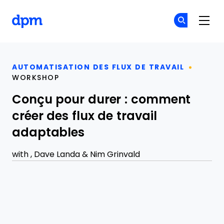
The Digital Project Manager
Re
Re
Skip to main content
AUTOMATISATION DES FLUX DE TRAVAIL
WORKSHOP
Conçu pour durer : comment
créer des flux de travail
adaptables
with ,
Dave Landa
&
Nim Grinvald