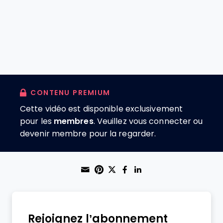
CONTENU PREMIUM
Cette vidéo est disponible exclusivement
pour les
membres
. Veuillez vous connecter ou
devenir membre pour la regarder.
Share through Email
Print this page
Share on Pinterest
Share on Twitter
Share on Faceboo
Share on Linke
Rejoignez l’abonnement