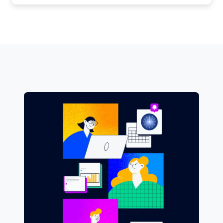
transformation digitale, le leadership et les
grâce à la plateforme Kintone, facile à
cultures de travail et d’équipe.
personnaliser. Demandez-lui sa recette du
houmous.