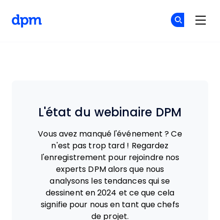
The Digital Project Manager
Re
Re
Skip to main content
L'état du webinaire DPM
Vous avez manqué l'événement ? Ce
n'est pas trop tard ! Regardez
l'enregistrement pour rejoindre nos
experts DPM alors que nous
analysons les tendances qui se
dessinent en 2024 et ce que cela
signifie pour nous en tant que chefs
de projet.