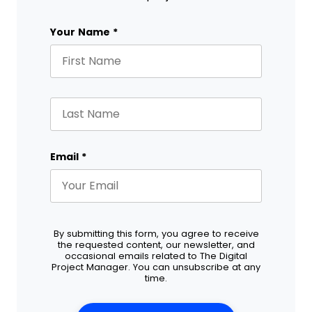
Instagram
Your Name
*
First
*
This field is for validation purposes and shou
Last
*
Email
*
By submitting this form, you agree to receive
the requested content, our newsletter, and
occasional emails related to The Digital
Project Manager. You can unsubscribe at any
time.