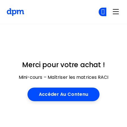
The Digital Project Manager
Re
Re
Skip to main content
Merci pour votre achat !
Mini-cours – Maîtriser les matrices RACI
Accéder Au Contenu