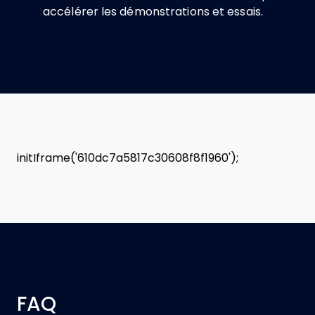
accélérer les démonstrations et essais.
initIframe('610dc7a5817c30608f8f1960');
FAQ