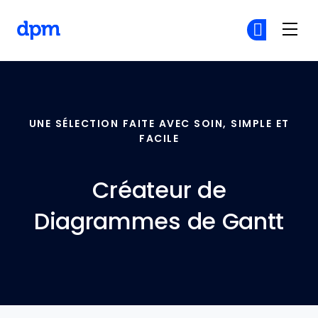
The Digital Project Manager
Re
Re
Skip to main content
UNE SÉLECTION FAITE AVEC SOIN, SIMPLE ET
FACILE
Créateur de
Diagrammes de Gantt