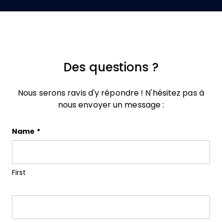
Des questions ?
Nous serons ravis d'y répondre ! N'hésitez pas à
nous envoyer un message :
Company
Name
*
This field is for validation purposes and should be 
First