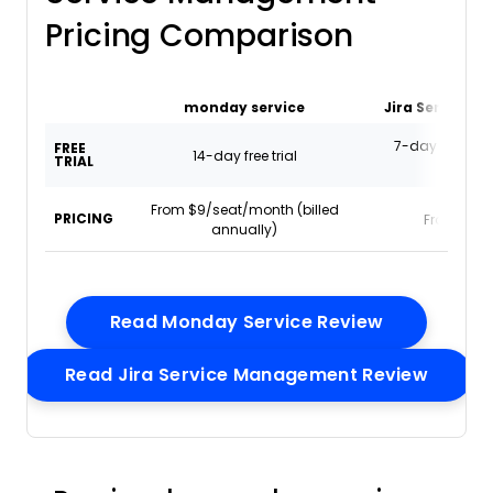
Pricing Comparison
monday service
Jira Service 
7-day free trial
FREE
14-day free trial
TRIAL
availa
From $9/seat/month (billed
PRICING
From $20
annually)
Opens New
Read Monday Service Review
Opens
Read Jira Service Management Review