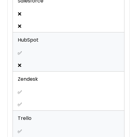
Salesforce
❌
❌
HubSpot
✅
❌
Zendesk
✅
✅
Trello
✅