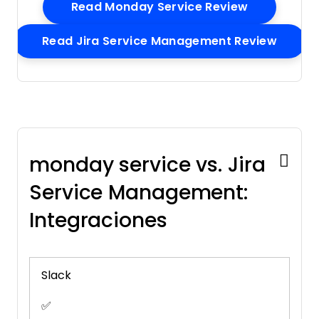
Opens New
Read Monday Service Review
External
Integrations
Instant Chat
Opens
Read Jira Service Management Review
Integration
Knowledge Base
Multi-User
Notifications
Real-time Alerts
Self-service Portal
monday service vs. Jira
Social Media
Integration
Service Management:
Support Forum
Integraciones
Ticket
Management
Workflow
Management
Slack
✅