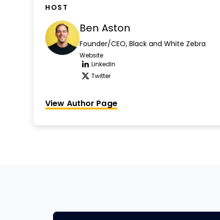
HOST
Ben Aston
Founder/CEO, Black and White Zebra
Website
Opens new window
LinkedIn
Opens new window
Twitter
Opens new window
View Author Page