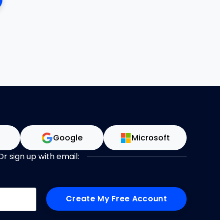
n
Google
Microsoft
Or sign up with email:
me