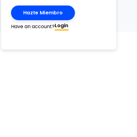
Hazte Miembro
Email
erest
witter
n Facebook
 on LinkedIn
Login
Have an account?