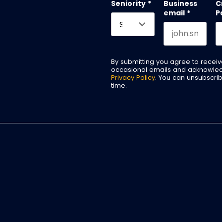
Seniority
*
Business
C
email
*
P
By submitting you agree to recei
occasional emails and acknowle
Privacy Policy
. You can unsubscri
time.