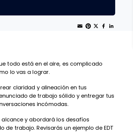
Share through 
Print this page
Share on Pint
Share on T
Share o
Share
ue todo está en el aire, es complicado
mo lo vas a lograr.
rear claridad y alineación en tus
enunciado de trabajo
sólido y entregar tus
onversaciones incómodas.
el alcance y abordará los desafíos
o de trabajo. Revisarás un ejemplo de EDT