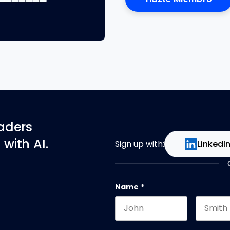
eaders
with AI.
Sign up with:
LinkedI
Name
*
First name
Last na