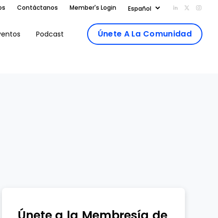
os
Contáctanos
Member's Login
Add us on Li
Follow us
Follo
Únete A La Comunidad
ventos
Podcast
Únete a la Membresía de