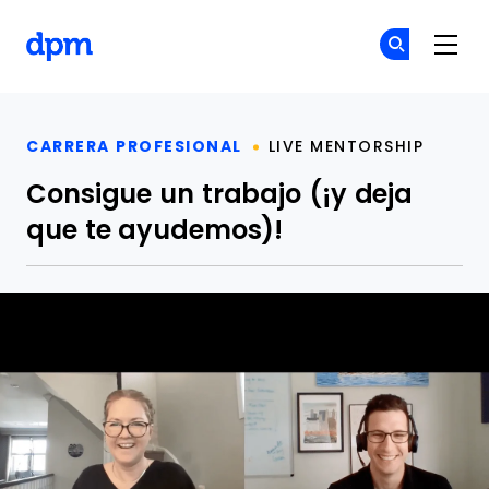
The Digital Project Manager
Ún
Ún
Skip to main content
CARRERA PROFESIONAL
LIVE MENTORSHIP
Consigue un trabajo (¡y deja
que te ayudemos)!