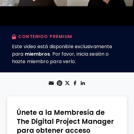
CONTENIDO PREMIUM
Este video está disponible exclusivamente
para
miembros
. Por favor, inicia sesión o
hazte miembro para verlo.
Share through Email
Print this page
Share on Pinterest
Share on Twitter
Share on Faceboo
Share on Linke
Únete a la Membresía de
The Digital Project Manager
para obtener acceso