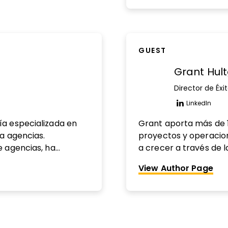
profesional continuo.
Everyday PM Podcast.
GUEST
Grant Hul
Director de Éxi
LinkedIn
Opens n
a especializada en
Grant aporta más de 1
a agencias.
proyectos y operacion
e agencias, ha
a crecer a través de l
ndo a medir los
aplica un sólido senti
View Author Page
nes y rentabilidad.
conocimiento experto 
anar más dinero,
óptimas e impulsar el
arks and Rec” en