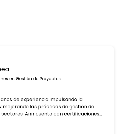
pea
nes en Gestión de Proyectos
ew window
años de experiencia impulsando la
y mejorando las prácticas de gestión de
 sectores. Ann cuenta con certificaciones
ente está cursando un doctorado en
 y Liderazgo como parte de su desarrollo