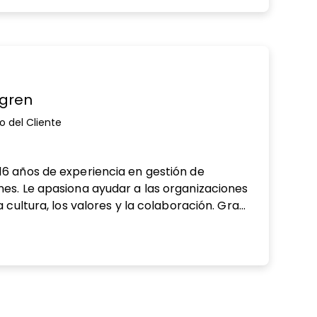
 Puedes escuchar más ideas de Ann en The
tgren
to del Cliente
ew window
6 años de experiencia en gestión de
es. Le apasiona ayudar a las organizaciones
a cultura, los valores y la colaboración. Grant
do empresarial, experiencia operativa y
a nivel de PyME para definir estrategias
 crecimiento de ingresos.