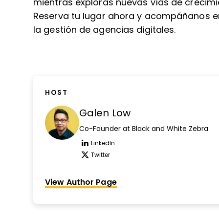
mientras exploras nuevas vías de crecimi
Reserva tu lugar ahora y acompáñanos en 
la gestión de agencias digitales.
HOST
Galen Low
Co-Founder at Black and White Zebra
LinkedIn
Opens new window
Twitter
Opens new window
View Author Page