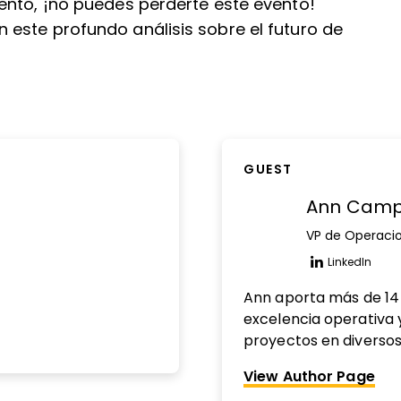
ento, ¡no puedes perderte este evento!
este profundo análisis sobre el futuro de
GUEST
Ann Cam
VP de Operacio
LinkedIn
Opens n
Ann aporta más de 14 
excelencia operativa 
proyectos en diversos
PMP y CSM, y actualm
View Author Page
Cambio Organizacional