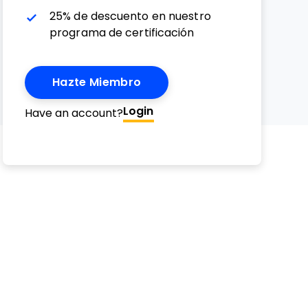
25% de descuento en nuestro
programa de certificación
Hazte Miembro
Email
erest
witter
n Facebook
 on LinkedIn
Login
Have an account?