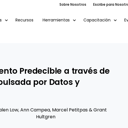
Sobre Nosotros
Escribe para Nosotr
Recursos
E
s
Herramientas
Capacitación
nto Predecible a través de
pulsada por Datos y
alen Low
,
Ann Campea
,
Marcel Petitpas
&
Grant
Hultgren