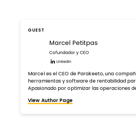
GUEST
Marcel Petitpas
Cofundador y CEO
LinkedIn
Opens new window
Marcel es el CEO de Parakeeto, una compañí
herramientas y software de rentabilidad par
Apasionado por optimizar las operaciones d
ayudado a cientos de ellas alrededor del mu
View Author Page
indicadores correctos y mejorar sus operacio
Cuando no está ayudando a las agencias a g
probablemente está viendo “The Office” o “P
bucle infinito.