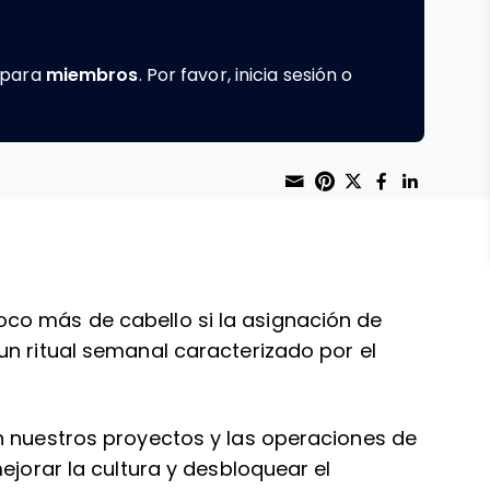
e para
miembros
. Por favor, inicia sesión o
Share through 
Print this page
Share on Pint
Share on T
Share o
Share
co más de cabello si la asignación de
un ritual semanal caracterizado por el
n nuestros proyectos y las operaciones de
ejorar la cultura y desbloquear el