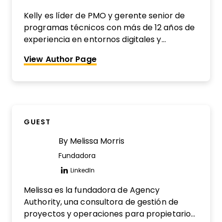
Opens new window
Kelly es líder de PMO y gerente senior de
programas técnicos con más de 12 años de
experiencia en entornos digitales y
tecnológicos. Se destaca por impulsar la
View Author Page
optimización de procesos, la excelencia en
la entrega y la alineación interfuncional
para ayudar a los equipos a ejecutar
proyectos complejos con claridad e
impacto.
GUEST
By
Melissa Morris
Fundadora
LinkedIn
Opens new window
Melissa es la fundadora de Agency
Authority, una consultora de gestión de
proyectos y operaciones para propietarios