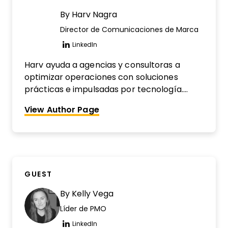
By
Harv Nagra
Director de Comunicaciones de Marca
LinkedIn
Opens new window
Harv ayuda a agencias y consultoras a
optimizar operaciones con soluciones
prácticas e impulsadas por tecnología.
Antiguo líder de operaciones de agencia y
View Author Page
ahora Director de Comunicación de Marca
en Scoro, también presenta The Handbook:
The Ops Podcast, compartiendo ideas
sobre cómo mejorar los flujos de trabajo,
gestionar el cambio e impulsar equipos más
GUEST
eficientes.
By
Kelly Vega
Líder de PMO
LinkedIn