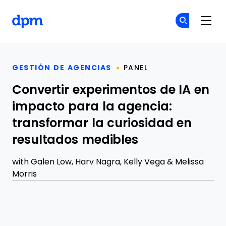
The Digital Project Manager
Ún
Ún
Skip to main content
GESTIÓN DE AGENCIAS
PANEL
Convertir experimentos de IA en
impacto para la agencia:
transformar la curiosidad en
resultados medibles
with
Galen Low
,
Harv Nagra
,
Kelly Vega
&
Melissa
Morris