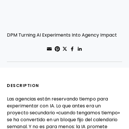
DPM Turning AI Experiments Into Agency Impact
Share through Email
Print this page
Share on Pinterest
Share on Twitter
Share on Faceboo
Share on Linke
DESCRIPTION
Las agencias están reservando tiempo para
experimentar con IA. Lo que antes era un
proyecto secundario «cuando tengamos tiempo»
se ha convertido en un bloque fijo del calendario
semanal. Y no es para menos: la IA promete