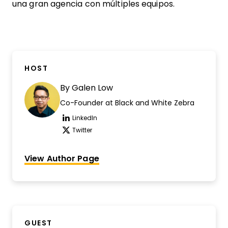
una gran agencia con múltiples equipos.
HOST
By
Galen Low
Co-Founder at Black and White Zebra
LinkedIn
Opens new window
Twitter
Opens new window
View Author Page
GUEST