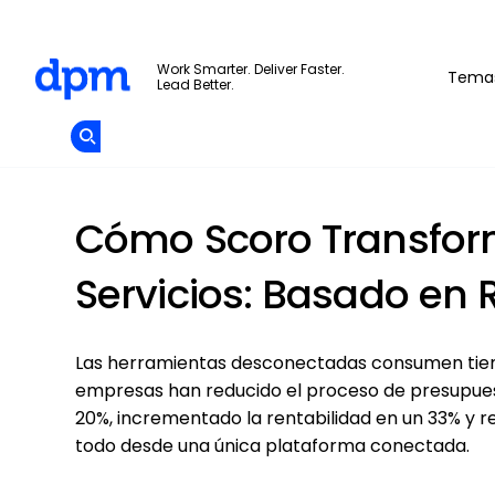
The Digital Project Manager
Work Smarter. Deliver Faster.
Tema
Lead Better.
Add as
a
Únete A La
preferred
Skip to main content
Opens new window
Comunidad
source
on
Google
Cómo Scoro Transfor
Servicios: Basado en 
Las herramientas desconectadas consumen tiemp
empresas han reducido el proceso de presupuest
20%, incrementado la rentabilidad en un 33% y
todo desde una única plataforma conectada.