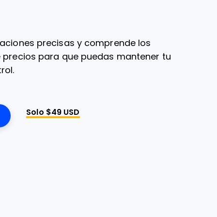
maciones precisas y comprende los
e precios para que puedas mantener tu
rol.
Solo $49 USD
Opens New Window
pens New Window