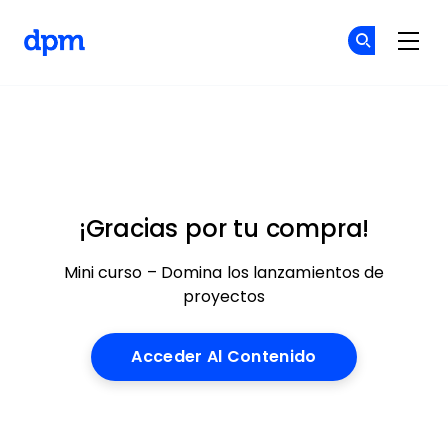
The Digital Project Manager
Ún
Ún
Skip to main content
¡Gracias por tu compra!
Mini curso – Domina los lanzamientos de
proyectos
Acceder Al Contenido