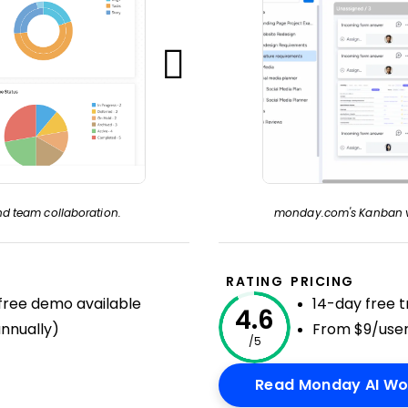
and team collaboration.
monday.com's Kanban vie
RATING
PRICING
+ free demo available
14-day free tr
4.6
nnually)
From $9/user
/5
New Window
Read Monday AI Wo