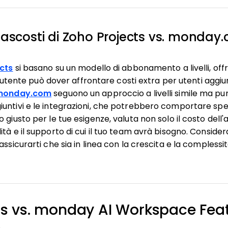
 nascosti di Zoho Projects vs. monday
ects
si basano su un modello di abbonamento a livelli, offr
 l'utente può dover affrontare costi extra per utenti aggiun
i monday.com
seguono un approccio a livelli simile ma punt
untivi e le integrazioni, che potrebbero comportare spe
o giusto per le tue esigenze, valuta non solo il costo de
tà e il supporto di cui il tuo team avrà bisogno. Considera
assicurarti che sia in linea con la crescita e la complessi
ts vs. monday AI Workspace Fea