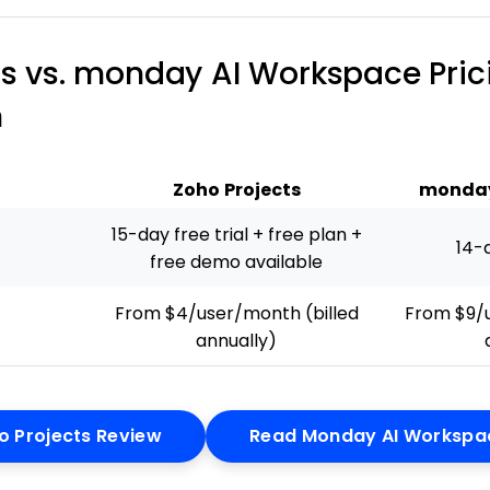
ts vs. monday AI Workspace Pric
n
Zoho Projects
monday
15-day free trial + free plan +
14-d
free demo available
From $4/user/month (billed
From $9/u
annually)
Opens New Window
o Projects Review
Read Monday AI Workspa