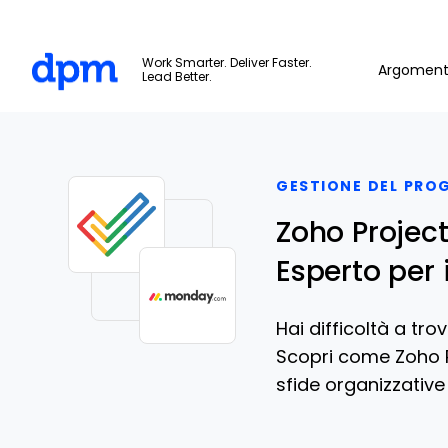
The Digital Project Manager
Work Smarter. Deliver Faster.
Argoment
Lead Better.
Skip to main content
GESTIONE DEL PRO
Zoho Projec
Esperto per 
Hai difficoltà a tr
Scopri come Zoho P
sfide organizzative