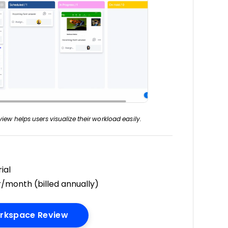
w helps users visualize their workload easily.
ial
/month (billed annually)
Opens New Window
rkspace Review