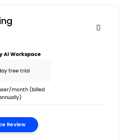
ing
 AI Workspace
ay free trial
ser/month (billed
annually)
Opens New Window
ce Review