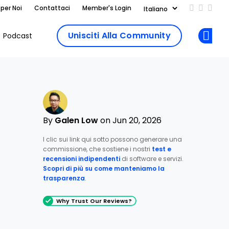
 per Noi
Contattaci
Member's Login
Add us on
Follow 
Follo
Unisciti Alla Community
Podcast
Op
By
Galen Low
on Jun 20, 2026
I clic sui link qui sotto possono generare una
commissione, che sostiene i nostri
test e
recensioni indipendenti
di software e servizi.
Scopri di più su come manteniamo la
trasparenza
.
Why Trust Our Reviews?