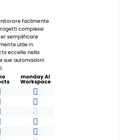
onitorare facilmente
progetti complessi
er semplificare
rmente utile in
ts eccelle nella
le sue automazioni
i.
ho
monday AI
ects
Workspace