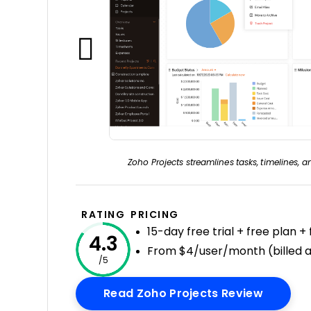
Zoho Projects streamlines tasks, timelines, 
RATING
PRICING
15-day free trial + free plan 
4.3
From $4/user/month (billed a
/5
Opens 
Read Zoho Projects Review