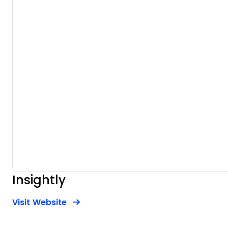
Insightly
Opens new window
Opens New Window
Visit Website