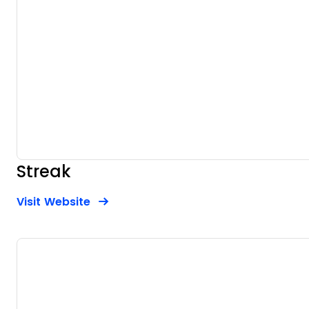
Streak
Opens new window
Opens New Window
Visit Website