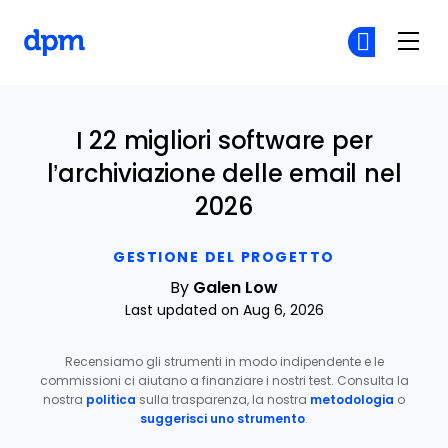
The Digital Project Manager
Un
Un
Skip to main content
I 22 migliori software per
l’archiviazione delle email nel
2026
GESTIONE DEL PROGETTO
By
Galen Low
Last updated on Aug 6, 2026
Recensiamo gli strumenti in modo indipendente e le
commissioni ci aiutano a finanziare i nostri test. Consulta la
nostra
politica
sulla trasparenza, la nostra
metodologia
o
suggerisci uno strumento
.