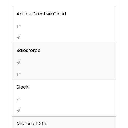
Reports
Review Monitoring
Adobe Creative Cloud
Template Designer
✅
✅
Salesforce
✅
✅
Slack
✅
✅
Microsoft 365