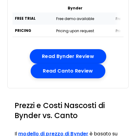
Bynder
Can
FREE TRIAL
Free demo available
Free demo 
PRICING
Pricing upon request
Pricing up
Opens New Win
Read Bynder Review
Opens New Win
Read Canto Review
Prezzi e Costi Nascosti di
Bynder vs. Canto
Il
modello di prezzo di Bynder
è basato su