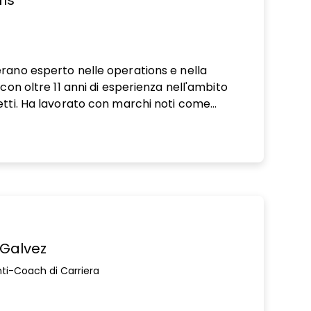
is
ew window
erano esperto nelle operations e nella
 con oltre 11 anni di esperienza nell'ambito
etti. Ha lavorato con marchi noti come
mcast. Più di recente Thako ha guidato un
tto senior project manager, focalizzandosi
 processi, gestione delle risorse, utilizzo e
tire il proprio portfolio clienti. Grazie a
erienze professionali, Thako porta un
ovativo nelle operations agenziali.
 Galvez
nti-Coach di Carriera
ew window