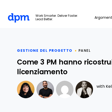
The Digital Project Manager
Work Smarter. Deliver Faster.
Argoment
Lead Better.
Skip to main content
GESTIONE DEL PROGETTO
PANEL
Come 3 PM hanno ricostruit
licenziamento
with
Kel