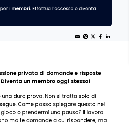
per i
membri
. Effettua l’accesso o diventa
Share through 
Print this page
Share on Pint
Share on T
Share o
Share
ssione privata di domande e risposte
?
Diventa un membro
oggi stesso!
una dura prova. Non si tratta solo di
e segue. Come posso spiegare questo nel
 gioco o prendermi una pausa? Il lavoro
sono molte domande a cui rispondere, ma