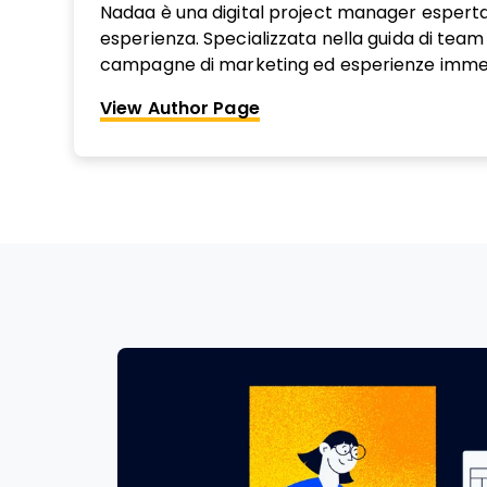
Nadaa è una digital project manager esperta 
esperienza. Specializzata nella guida di team m
campagne di marketing ed esperienze imme
globali, ha guidato progetti per applicazioni 
View Author Page
all’avanguardia che sfruttano tecnologie e
Realtà Aumentata (AR), Realtà Virtuale (VR) 
Artificiale (AI).