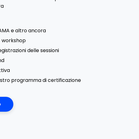
ra
 AMA e altro ancora
 e workshop
egistrazioni delle sessioni
nd
tiva
ostro programma di certificazione
o