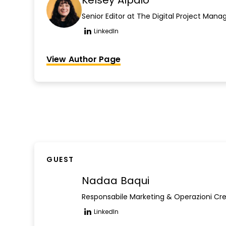
Kelsey Alpaio
Senior Editor at The Digital Project Mana
LinkedIn
Opens new window
View Author Page
GUEST
Nadaa Baqui
Responsabile Marketing & Operazioni Cre
LinkedIn
Opens new window