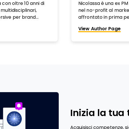
con oltre 10 anni di
Nicolassa è una ex PM
ultidisciplinari,
nel no-profit al marke
rsive per brand
affrontato in prima p
mobili e web
coaching a chi si sent
View Author Page
mergenti come la
carriera. Avendo lavora
e Intelligenza
realtà orientate alla m
mostrare cosa signific
carriera difficili e inat
Inizia la tu
Acquisisci competenze, si