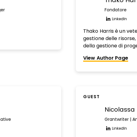
Thako Harr
ger
Fondatore
LinkedIn
Opens n
Thako Harris è un vet
gestione delle risorse,
della gestione di prog
Subaru, Noom, GNC, Co
View Author Page
reparto composto da o
sull'implementazione di
redditività, oltre a ges
un'ampia gamma di esp
approccio umano e inn
GUEST
Nicolassa
ative
Grantwriter | A
LinkedIn
Opens n