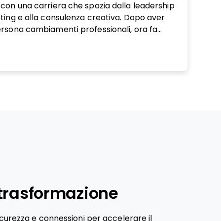
 con una carriera che spazia dalla leadership
ting e alla consulenza creativa. Dopo aver
ersona cambiamenti professionali, ora fa
e bloccato o sottovalutato nella propria
to sia in ambienti aziendali strutturati sia in
issione sociale, porta il suo stile schietto nel
a davvero attraversare transizioni di
tese.
a trasformazione
curezza e connessioni per accelerare il