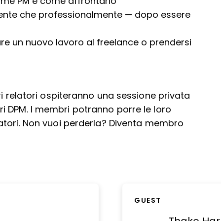
ome PM e come affrontarlo
mente che professionalmente — dopo essere
are un nuovo lavoro al freelance o prendersi
ri relatori ospiteranno una sessione privata
i DPM
. I membri potranno porre le loro
atori. Non vuoi perderla?
Diventa membro
GUEST