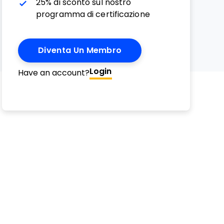
25% di sconto sul nostro
programma di certificazione
Diventa Un Membro
Email
erest
witter
n Facebook
 on LinkedIn
Login
Have an account?