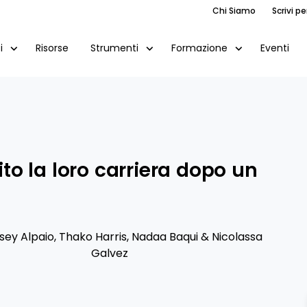
Chi Siamo
Scrivi pe
Risorse
Eventi
i
Strumenti
Formazione
o la loro carriera dopo un
sey Alpaio
,
Thako Harris
,
Nadaa Baqui
&
Nicolassa
Galvez