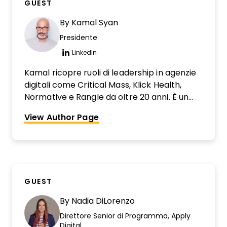
GUEST
particolarmente appassionata nella
costruzione di team di PM forti e nel
By
Kamal Syan
rispondere all'antica domanda su come
Presidente
gestire progetti agili in un'organizzazione
orientata al cliente.
LinkedIn
Opens new window
Kamal ricopre ruoli di leadership in agenzie
digitali come Critical Mass, Klick Health,
Normative e Rangle da oltre 20 anni. È un
veterano del settore marketing e ha gestito
View Author Page
clienti come Mercedes Benz, Rolex,
Citigroup, Nissan, Infiniti Global, Valvoline,
Michelin, FOX News, Rogers, Salix
Pharmaceuticals, Baxter International e
Roche.
GUEST
By
Nadia DiLorenzo
Direttore Senior di Programma, Apply
Digital