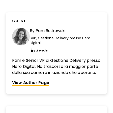
GUEST
By
Pam Butkowski
SVP, Gestione Delivery presso Hero
Digital
LinkedIn
Opens new window
Pam è Senior VP di Gestione Delivery presso
Hero Digital. Ha trascorso la maggior parte
della sua carriera in aziende che operano
con i clienti, guidando team di project
View Author Page
management digitale in organizzazioni
come The Nerdery, Wunderman Thompson
e AIM Consulting. Pam si autodefinisce una
“patita del processo” e ama risolvere i
problemi attraverso il processo. È