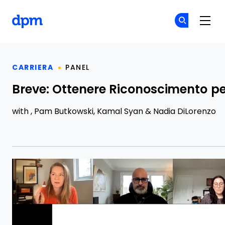
The Digital Project Manager
Un
Un
Skip to main content
CARRIERA
PANEL
Breve: Ottenere Riconoscimento per
with ,
Pam Butkowski
,
Kamal Syan
&
Nadia DiLorenzo