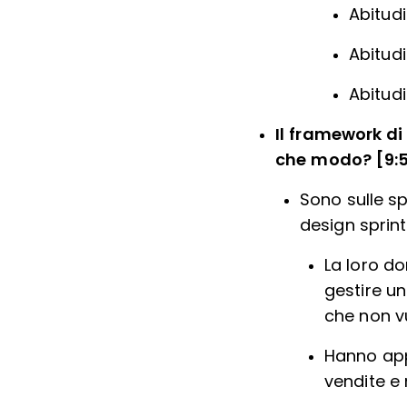
Abitudi
Abitud
Abitudi
Il framework di
che modo? [9:
Sono sulle s
design sprint
La loro d
gestire un
che non vu
Hanno appl
vendite e