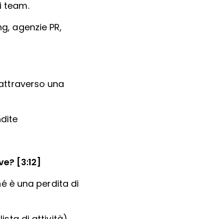
i team.
ng, agenzie PR,
 attraverso una
ndite
ve? [3:12]
hé è una perdita di