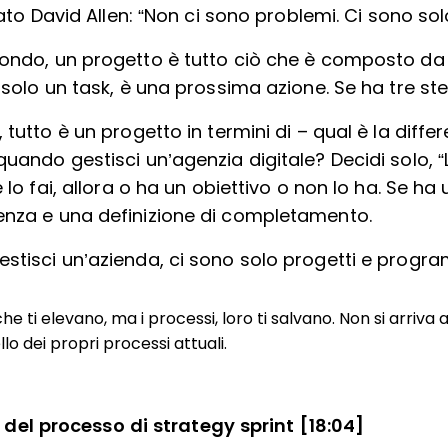
to David Allen: “Non ci sono problemi. Ci sono solo
ndo, un progetto è tutto ciò che è composto da pi
 solo un task, è una prossima azione. Se ha tre ste
 tutto è un progetto in termini di – qual è la diffe
uando gestisci un’agenzia digitale? Decidi solo, “
e lo fai, allora o ha un obiettivo o non lo ha. Se ha 
nza e una definizione di completamento.
stisci un’azienda, ci sono solo progetti e progra
he ti elevano, ma i processi, loro ti salvano. Non si arriva al
ello dei propri processi attuali.
el processo di strategy sprint [18:04]