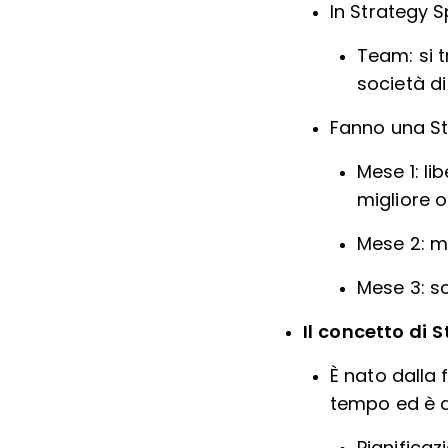
In Strategy 
Team: si t
società di
Fanno una Str
Mese 1: li
migliore o
Mese 2: mi
Mese 3: s
Il concetto di S
È nato dalla 
tempo ed è d