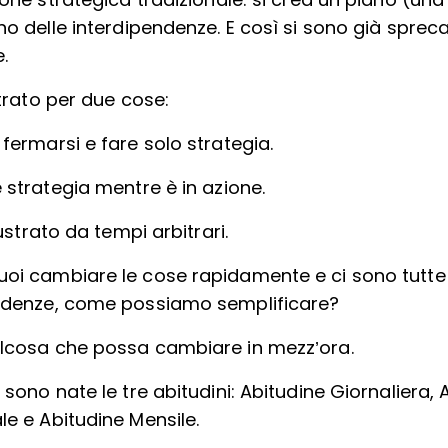
ione strategica tradizionale: si crea un piano (una li
no delle interdipendenze. E così si sono già spreca
.
trato per due cose:
fermarsi e fare solo strategia.
 strategia mentre è in azione.
strato da tempi arbitrari.
oi cambiare le cose rapidamente e ci sono tutte
ndenze, come possiamo semplificare?
lcosa che possa cambiare in mezz’ora.
 sono nate le tre abitudini: Abitudine Giornaliera, 
e e Abitudine Mensile.