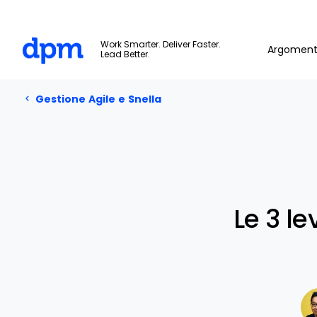
The Digital Project Manager
Work Smarter. Deliver Faster.
Argoment
Lead Better.
Gestione Agile e Snella
Skip to main content
Gestione Agile e Snella
Le 3 le