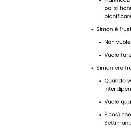
Pianificaz
poi si han
pianificare
Simon è frus
Non vuole 
Vuole fare
Simon era fru
Quando vu
interdipe
Vuole qua
È così che
Settimanal