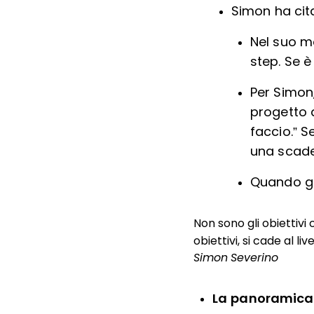
Simon ha cita
Nel suo mo
step. Se è
Per Simon,
progetto q
faccio.” S
una scade
Quando ge
Non sono gli obiettivi c
obiettivi, si cade al liv
Simon Severino
La panoramica d