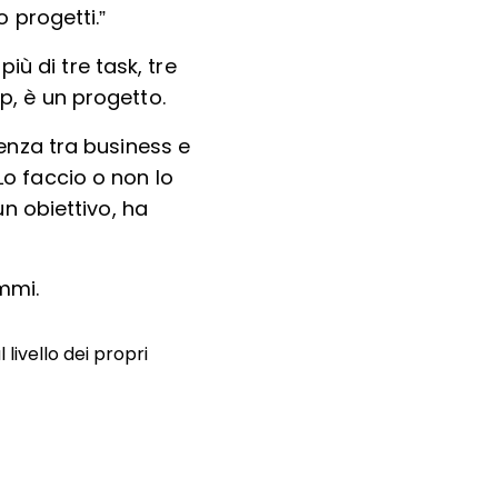
 progetti.”
ù di tre task, tre
p, è un progetto.
renza tra business e
Lo faccio o non lo
un obiettivo, ha
mmi.
 livello dei propri