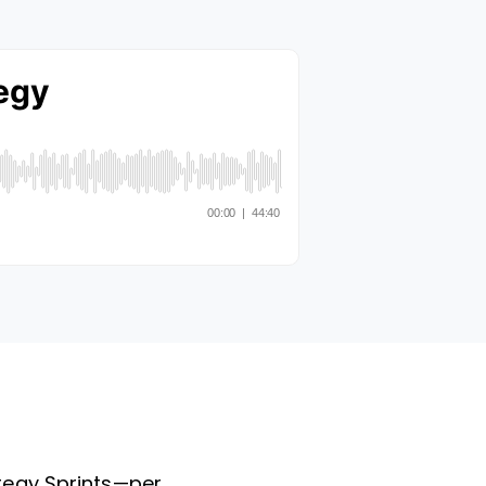
tegy Sprints—per