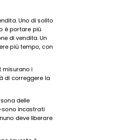
ndita. Uno di solito
vo è portare più
ne di vendita. Un
vere più tempo, con
t misurano i
tà di correggere la
rsona delle
e—sono incastrati
gnuno deve liberare