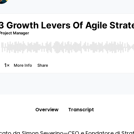
Overview
Transcript
ncato da Simon Severino—CEO e Fondatore di Stra