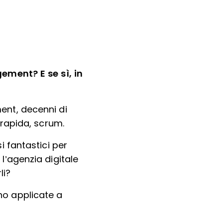
ement? E se sì, in
ent, decenni di
 rapida, scrum.
 fantastici per
 l’agenzia digitale
li?
nno applicate a