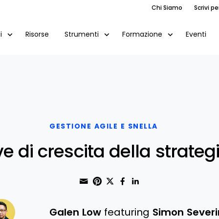
Chi Siamo
Scrivi pe
Risorse
Eventi
i
Strumenti
Formazione
GESTIONE AGILE E SNELLA
ve di crescita della strateg
Share through Email
Print this page
Share on Pinterest
Share on Twitter
Share on Faceboo
Share on Linke
Galen Low
featuring
Simon Sever