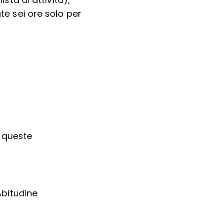
sta di attività),
te sei ore solo per
 queste
Abitudine