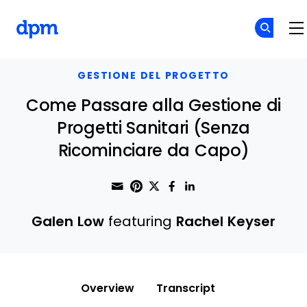
The Digital Project Manager
Skip to main content
GESTIONE DEL PROGETTO
Come Passare alla Gestione di
Progetti Sanitari (Senza
Ricominciare da Capo)
Share through Email
Print this page
Share on Pinterest
Share on Twitter
Share on Faceboo
Share on Linke
Galen Low
featuring
Rachel Keyser
Overview
Transcript