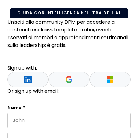
GUIDA CON INTELLIGENZA NELL'ERA DELL'AI
Unisciti alla community DPM per accedere a
contenuti esclusivi, template pratici, eventi
riservati ai membri e approfondimenti settimanali
sulla leadership: è gratis.
Sign up with:
Or sign up with email:
Email
Name
*
First name
This field is for validation purposes and should be 