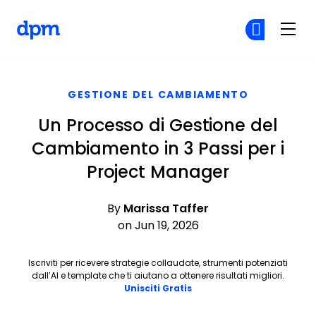
The Digital Project Manager
Un
Un
Skip to main content
GESTIONE DEL CAMBIAMENTO
Un Processo di Gestione del
Cambiamento in 3 Passi per i
Project Manager
By
Marissa Taffer
on Jun 19, 2026
Iscriviti per ricevere strategie collaudate, strumenti potenziati
dall’AI e template che ti aiutano a ottenere risultati migliori.
Opens new window
Unisciti Gratis