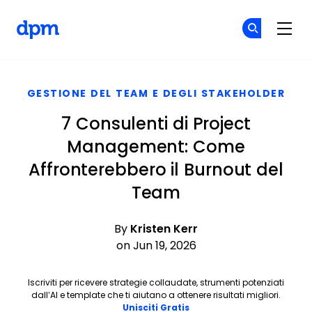
The Digital Project Manager
Un
Un
Skip to main content
GESTIONE DEL TEAM E DEGLI STAKEHOLDER
7 Consulenti di Project
Management: Come
Affronterebbero il Burnout del
Team
By
Kristen Kerr
on Jun 19, 2026
Iscriviti per ricevere strategie collaudate, strumenti potenziati
dall’AI e template che ti aiutano a ottenere risultati migliori.
Opens new window
Unisciti Gratis