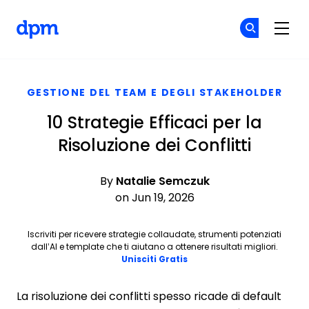
The Digital Project Manager
Un
Un
Skip to main content
GESTIONE DEL TEAM E DEGLI STAKEHOLDER
10 Strategie Efficaci per la
Risoluzione dei Conflitti
By
Natalie Semczuk
on Jun 19, 2026
Iscriviti per ricevere strategie collaudate, strumenti potenziati
dall’AI e template che ti aiutano a ottenere risultati migliori.
Opens new window
Unisciti Gratis
La risoluzione dei conflitti spesso ricade di default