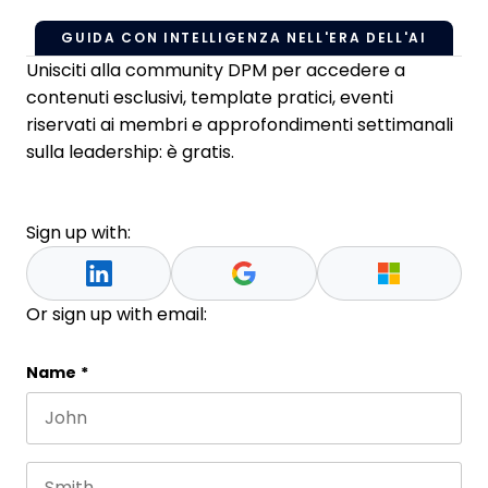
GUIDA CON INTELLIGENZA NELL'ERA DELL'AI
Unisciti alla community DPM per accedere a
contenuti esclusivi, template pratici, eventi
riservati ai membri e approfondimenti settimanali
sulla leadership: è gratis.
Sign up with:
Or sign up with email:
LinkedIn
Name
*
First name
This field is for validation purposes and should be 