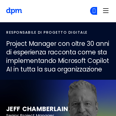
Skip to main content
The Digital Project Manager
Un
Un
RESPONSABILE DI PROGETTO DIGITALE
Project Manager con oltre 30 anni
di esperienza racconta come sta
implementando Microsoft Copilot
AI in tutta la sua organizzazione
JEFF CHAMBERLAIN
Senior Project Manager