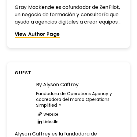
Gray MacKenzie es cofundador de ZenPilot,
un negocio de formación y consultoría que
ayuda a agencias digitales a crear equipos
más productivos, rentables y saludables. Ha
View Author Page
explorado a fondo más de 1800 agencias
digitales en busca de la mejor forma de
ofrecer mejores servicios a clientes.
También se considera un auténtico fanático
de los procesos y hoy ayuda a agencias a
GUEST
optimizar su operativa en ClickUp.
By
Alyson Caffrey
Fundadora de Operations Agency y
cocreadora del marco Operations
Simplified™
Website
Opens new window
LinkedIn
Opens new window
Alyson Caffrey es la fundadora de