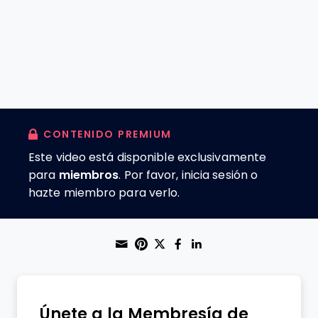
CONTENIDO PREMIUM
Este video está disponible exclusivamente
para
miembros
. Por favor, inicia sesión o
hazte miembro para verlo.
Share through Email
Print this page
Share on Pinterest
Share on Twitter
Share on Faceboo
Share on Linke
Únete a la Membresía de