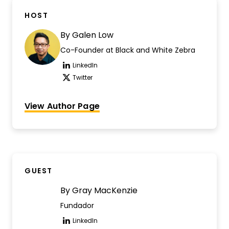
HOST
By
Galen Low
Co-Founder at Black and White Zebra
LinkedIn
Opens new window
Twitter
Opens new window
View Author Page
GUEST
By
Gray MacKenzie
Fundador
LinkedIn
Opens new window