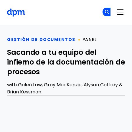
The Digital Project Manager
Ún
Ún
Skip to main content
GESTIÓN DE DOCUMENTOS
PANEL
Sacando a tu equipo del
infierno de la documentación de
procesos
with
Galen Low
,
Gray MacKenzie
,
Alyson Caffrey
&
Brian Kessman