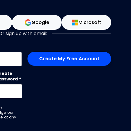
n
Google
Microsoft
Or sign up with email:
me
reate
assword
*
ve
dge our
be at any