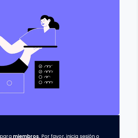
e para
miembros
. Por favor, inicia sesión o