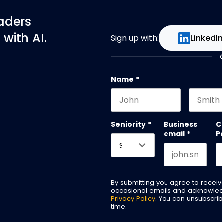
eaders
with AI.
Sign up with:
LinkedI
Name
*
First name
Last na
Seniority
*
Business
C
email
*
P
By submitting you agree to recei
occasional emails and acknowle
Privacy Policy
. You can unsubscri
time.