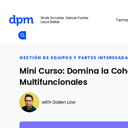
The Digital Project Manager
Work Smarter. Deliver Faster.
Tema
Lead Better.
Add as
a
Únete A La
preferred
Skip to main content
Opens new window
Comunidad
source
on
Google
GESTIÓN DE EQUIPOS Y PARTES INTERESAD
Mini Curso: Domina la Coh
Multifuncionales
with
Galen Low