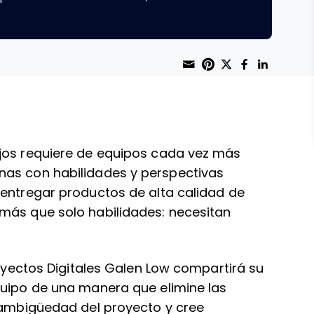
Share through 
Print this page
Share on Pint
Share on T
Share o
Share
ejos requiere de equipos cada vez más
nas con habilidades y perspectivas
 entregar productos de alta calidad de
más que solo habilidades: necesitan
royectos Digitales Galen Low compartirá su
quipo de una manera que elimine las
a ambigüedad del proyecto y cree