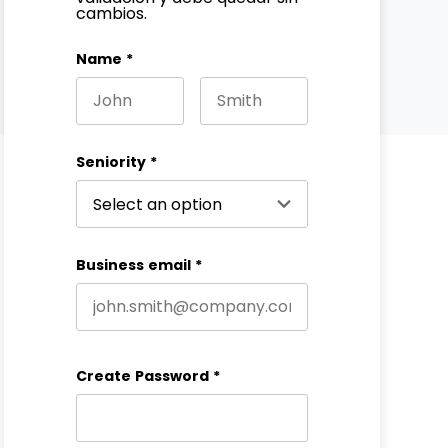
cambios.
Name
*
First name
Last name
Seniority
*
Business email
*
Create Password
*