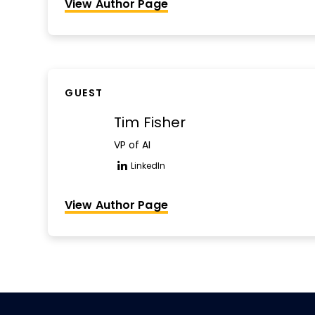
View Author Page
GUEST
Tim Fisher
VP of AI
LinkedIn
Opens new window
View Author Page