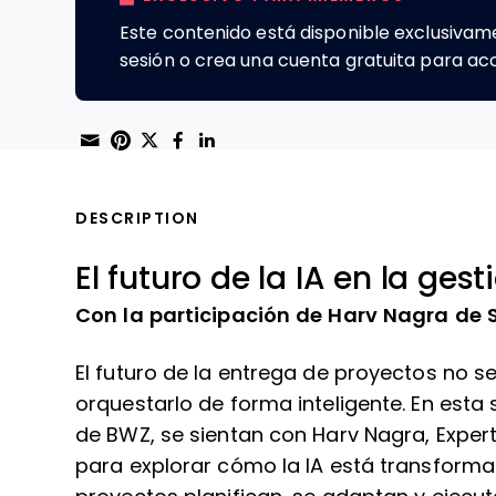
Este contenido está disponible exclusiva
sesión o crea una cuenta gratuita para ac
Share through Email
Print this page
Share on Pinterest
Share on Twitter
Share on Facebook
Share on LinkedIn
DESCRIPTION
El futuro de la IA en la ges
Con la participación de Harv Nagra de 
El futuro de la entrega de proyectos no se
orquestarlo de forma inteligente. En esta 
de BWZ, se sientan con Harv Nagra, Exper
para explorar cómo la IA está transforma