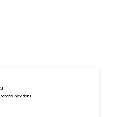
ra
 Communications
ew window