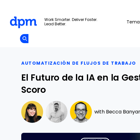
The Digital Project Manager
Work Smarter. Deliver Faster.
Tema
Lead Better.
Add as
a
Únete A La
preferred
Skip to main content
Opens new window
Comunidad
source
on
Google
AUTOMATIZACIÓN DE FLUJOS DE TRABAJO
El Futuro de la IA en la Ge
Scoro
with
Becca Banya