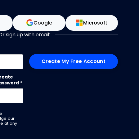
n
Google
Microsoft
Or sign up with email:
me
reate
assword
*
ve
dge our
be at any