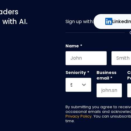
eaders
with AI.
Sign up with:
LinkedI
Name
*
First name
Last na
Seniority
*
Business
C
email
*
P
By submitting you agree to recei
occasional emails and acknowle
Privacy Policy
. You can unsubscri
time.