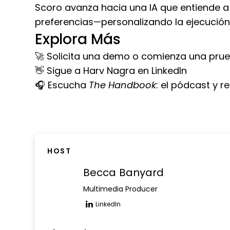
Scoro avanza hacia una IA que entiende a 
preferencias—personalizando la ejecución
Explora Más
🚀
Solicita una demo
o comienza una prue
👋
Sigue a Harv Nagra
en LinkedIn
🎧
Escucha
The Handbook
: el pódcast y 
HOST
Becca Banyard
Multimedia Producer
LinkedIn
Opens new window