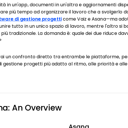
ità in un'app, documenti in un'altra e aggiornamenti dispe
re più tempo ad organizzare il lavoro che a svolgerlo da
ftware di gestione progetti
come Vaiz e Asana—ma adot
unire tutto in un unico spazio di lavoro, mentre l'altro si 
à più tradizionale. La domanda è: quale dei due riduce davv
?
rai un confronto diretto tra entrambe le piattaforme, pe
i gestione progetti più adatto al ritmo, alle priorità e all
ana: An Overview
Asana