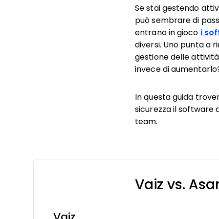
Se stai gestendo attiv
può sembrare di passa
entrano in gioco
i so
diversi. Uno punta a ri
gestione delle attivit
invece di aumentarlo
In questa guida trove
sicurezza il software d
team.
Vaiz vs. As
Vaiz