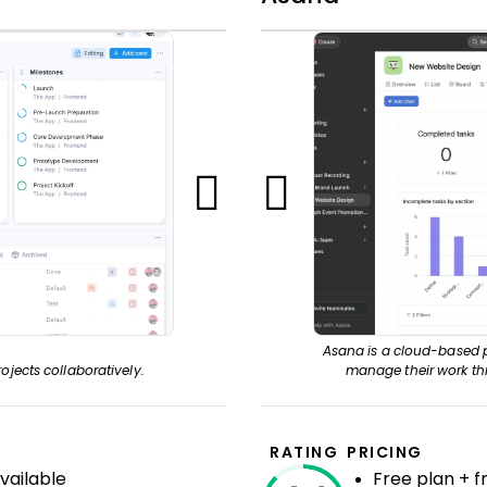
Asana is a cloud-based 
ojects collaboratively.
manage their work thr
RATING
PRICING
available
Free plan + fr