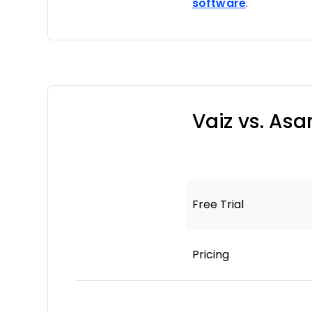
software
.
Vaiz vs. As
Free Trial
Pricing