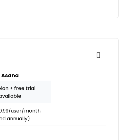
Asana
lan + free trial
available
0.99/user/month
led annually)