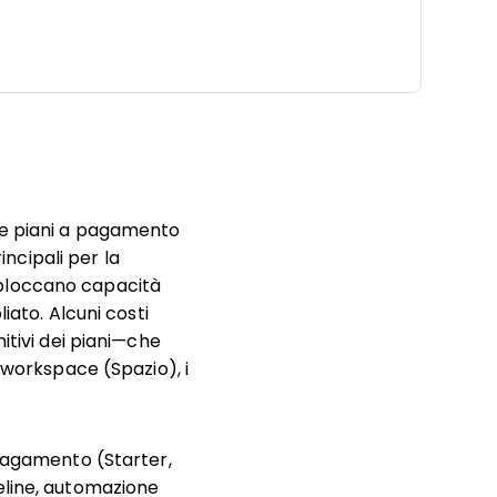
New Window
i) e piani a pagamento
incipali per la
i sbloccano capacità
iato. Alcuni costi
itivi dei piani—che
 workspace (Spazio), i
 pagamento (Starter,
eline, automazione