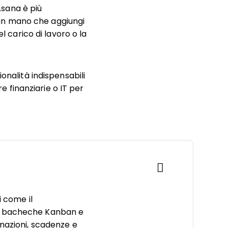
 Asana è più
an mano che aggiungi
l carico di lavoro o la
onalità indispensabili
re finanziarie o IT per
i come il
e le bacheche Kanban e
gnazioni, scadenze e