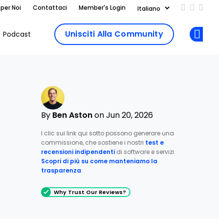
 per Noi
Contattaci
Member's Login
Add us on
Follow 
Follo
Unisciti Alla Community
Podcast
Op
By
Ben Aston
on Jun 20, 2026
I clic sui link qui sotto possono generare una
commissione, che sostiene i nostri
test e
recensioni indipendenti
di software e servizi.
Scopri di più su come manteniamo la
trasparenza
.
Why Trust Our Reviews?