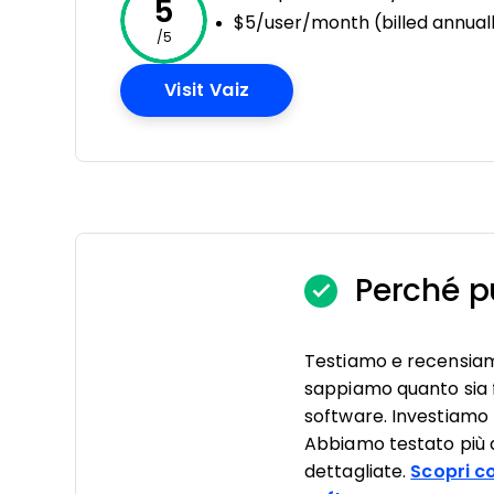
5
$5/user/month (billed annual
/5
Opens New Window
Visit Vaiz
Perché pu
Testiamo e recensia
sappiamo quanto sia f
software. Investiamo 
Abbiamo testato più di
dettagliate.
Scopri c