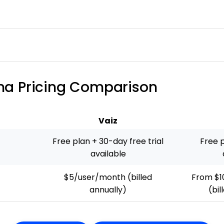
ana Pricing Comparison
Vaiz
Free plan + 30-day free trial
Free p
available
$5/user/month (billed
From $1
annually)
(bil