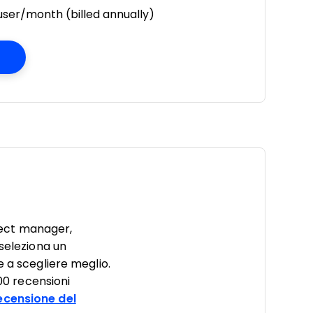
user/month (billed annually)
Opens New Window
ject manager,
 seleziona un
e a scegliere meglio.
000 recensioni
ecensione del