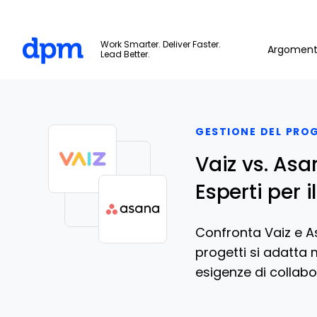
The Digital Project Manager
Work Smarter. Deliver Faster.
Argoment
Lead Better.
Skip to main content
GESTIONE DEL PRO
Vaiz vs. Asa
Esperti per i
Confronta Vaiz e A
progetti si adatta m
esigenze di collabo