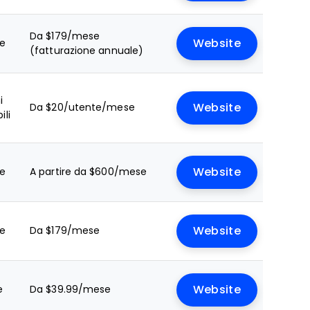
Da $179/mese
le
Website
(fatturazione annuale)
i
Da $20/utente/mese
Website
ili
le
A partire da $600/mese
Website
le
Da $179/mese
Website
e
Da $39.99/mese
Website