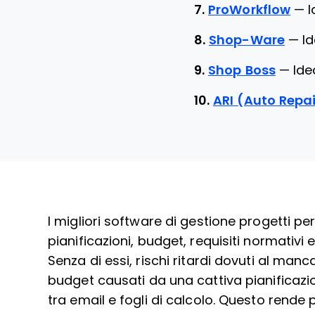
7.
ProWorkflow
—
I
8.
Shop-Ware
—
I
9.
Shop Boss
—
Ide
10.
ARI (Auto Repa
I migliori software di gestione progetti per
pianificazioni, budget, requisiti normativ
Senza di essi, rischi ritardi dovuti al man
budget causati da una cattiva pianificazi
tra email e fogli di calcolo. Questo rende p