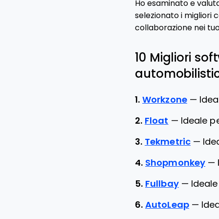
Ho esaminato e valutat
selezionato i migliori
collaborazione nei tuo
10 Migliori sof
automobilistic
1.
Workzone
—
Idea
2.
Float
—
Ideale p
3.
Tekmetric
—
Ide
4.
Shopmonkey
—
5.
Fullbay
—
Ideale
6.
AutoLeap
—
Idea