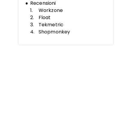
Recensioni
Workzone
Float
Tekmetric
Shopmonkey
Fullbay
AutoLeap
ProWorkflow
Shop-Ware
Shop Boss
ARI (Auto Repair Software)
Altri software per gestione
progetti automobilistici
Recensioni correlate
Criteri di selezione
Come scegliere
Cos'è un software di gestione
dei progetti automobilistici?
Funzionalità