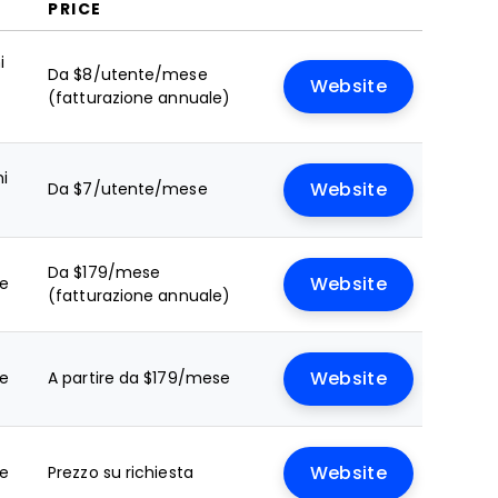
PRICE
i
Da $8/utente/mese
Website
(fatturazione annuale)
ni
Da $7/utente/mese
Website
Da $179/mese
le
Website
(fatturazione annuale)
le
A partire da $179/mese
Website
le
Prezzo su richiesta
Website