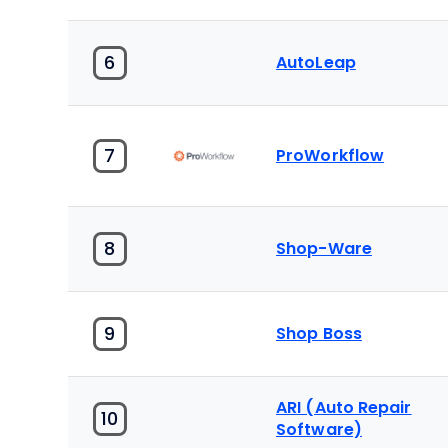
6
AutoLeap
7
ProWorkflow
8
Shop-Ware
9
Shop Boss
ARI (Auto Repair
10
Software)