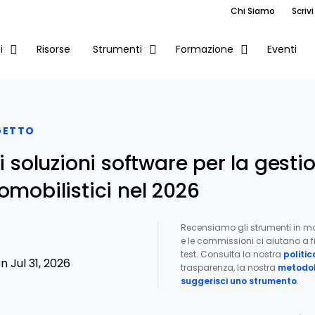
Chi Siamo
Scrivi
Risorse
Eventi
i
Strumenti
Formazione
GETTO
ri soluzioni software per la gesti
omobilistici nel 2026
Recensiamo gli strumenti in m
e le commissioni ci aiutano a fi
test. Consulta la nostra
politic
 Jul 31, 2026
trasparenza, la nostra
metodol
suggerisci uno strumento
.