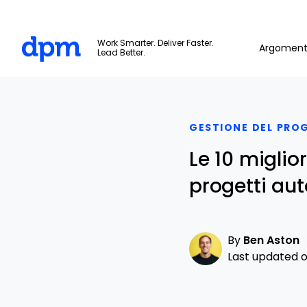
The Digital Project Manager
Work Smarter. Deliver Faster.
Argoment
Lead Better.
Skip to main content
GESTIONE DEL PRO
Le 10 miglio
progetti aut
By
Ben Aston
Last updated on