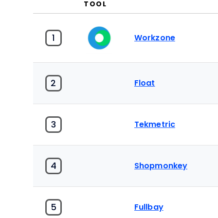
TOOL
1
Workzone
2
Float
3
Tekmetric
4
Shopmonkey
5
Fullbay