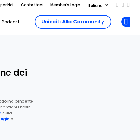
 per Noi
Contattaci
Member's Login
Add us on
Follow 
Follo
Unisciti Alla Community
Podcast
Op
one dei
odo indipendente
nanziare i nostri
a
sulla
ogia
o