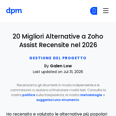
The Digital Project Manager
Un
Un
Skip to main content
20 Migliori Alternative a Zoho
Assist Recensite nel 2026
GESTIONE DEL PROGETTO
By
Galen Low
Last updated on Jul 31, 2026
Recensiamo gli strumenti in modo indipendente e le
commissioni ci aiutano a finanziare i nostri test. Consulta la
nostra
politica
sulla trasparenza, la nostra
metodologia
o
suggerisci uno strumento
.
Ho recensito e valutato le alternative più popolari