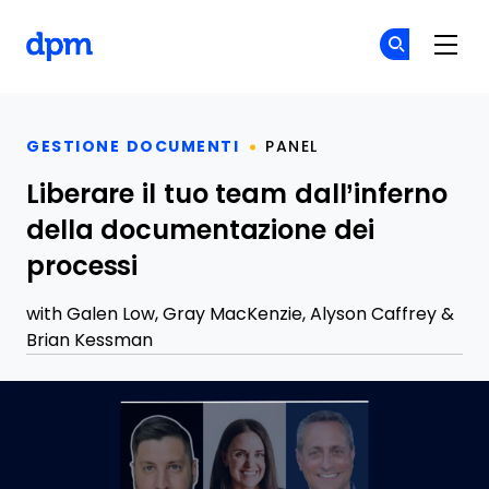
The Digital Project Manager
Un
Un
Skip to main content
GESTIONE DOCUMENTI
PANEL
Liberare il tuo team dall’inferno
della documentazione dei
processi
with
Galen Low
,
Gray MacKenzie
,
Alyson Caffrey
&
Brian Kessman