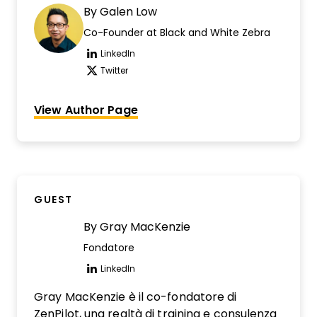
By
Galen Low
Co-Founder at Black and White Zebra
LinkedIn
Opens new window
Twitter
Opens new window
View Author Page
GUEST
By
Gray MacKenzie
Fondatore
LinkedIn
Opens new window
Gray MacKenzie è il co-fondatore di
ZenPilot, una realtà di training e consulenza