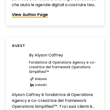
che aiuta le agenzie digitali a costruire team
più produttivi, redditizi e sani. Ha osservato
View Author Page
da vicino oltre 1800 agenzie digitali per
individuare il miglior modo di fornire servizi
clienti di livello superiore. È un vero e proprio
patito dei processi e oggi aiuta le agenzie a
snellire le operations usando ClickUp.
GUEST
By
Alyson Caffrey
Fondatrice di Operations Agency e co-
creatrice del framework Operations
Simplified™
Website
Opens new window
LinkedIn
Opens new window
Alyson Caffrey è fondatrice di Operations
Agency e co-creatrice del framework
Operations Simplified™. Tra i suoi clienti è