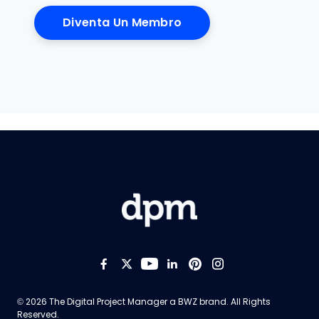
Diventa Un Membro
Like us on Facebook
Follow us on Twitter
Follow us on YouTub
Add us on LinkedI
Follow us on Pi
Follow us on
Opens new window
© 2026 The Digital Project Manager a
BWZ
brand. All Rights
Reserved.