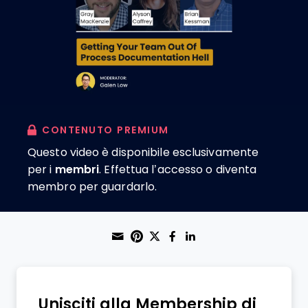
CONTENUTO PREMIUM
Questo video è disponibile esclusivamente
per i
membri
. Effettua l’accesso o diventa
membro per guardarlo.
Share through Email
Print this page
Share on Pinterest
Share on Twitter
Share on Faceboo
Share on Linke
Unisciti alla Membership di