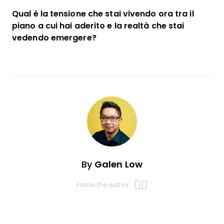
Qual è la tensione che stai vivendo ora tra il
piano a cui hai aderito e la realtà che stai
vedendo emergere?
By
Galen Low
Opens new w
Opens new 
Follow the author: