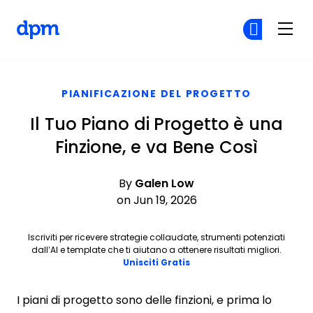
The Digital Project Manager
Un
Un
Skip to main content
PIANIFICAZIONE DEL PROGETTO
Il Tuo Piano di Progetto è una
Finzione, e va Bene Così
By
Galen Low
on Jun 19, 2026
Iscriviti per ricevere strategie collaudate, strumenti potenziati
dall’AI e template che ti aiutano a ottenere risultati migliori.
Opens new window
Unisciti Gratis
I piani di progetto sono delle finzioni, e prima lo