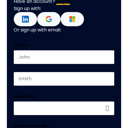
Have an account?
Log In
Sign up with:
Or sign up with email:
Facebook
Name
*
First name
This field is for validation purposes and should 
Last name
Seniority
*
Business email
*