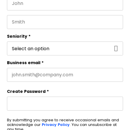
First name
This field is for validation purposes and should be 
Last name
Seniority
*
Business email
*
Create Password
*
By submitting you agree to receive occasional emails and
acknowledge our
Privacy Policy
. You can unsubscribe at
any time.