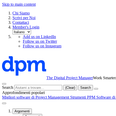
Skip to main content
Chi Siamo
Scrivi per Noi
Contattaci
Member's Login
Add us on LinkedIn
Follow us on Twitter
Follow us on Instagram
The Digital Project Manager
Work Smarter.
Search
(Clear)
Search
Approfondimenti popolari
Migliori software di Project Management
Strumenti PPM
Software d
Argomenti