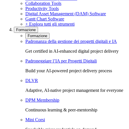
Collaboration Tools
Productivity Tools
Digital Asset Management (DAM) Software
Gantt Chart Software
+ Esplora tutti gli strumenti
Formazione
Formazione
Padronanza della gestione dei progetti digitali e IA
Get certified in AI-enhanced digital project delivery
Padroneggiare l’IA per Progetti Digitali
Build your AI-powered project delivery process
DLVR
Adaptive, AI-native project management for everyone
DPM Membership
Continuous learning & peer-mentorship
Mini Corsi