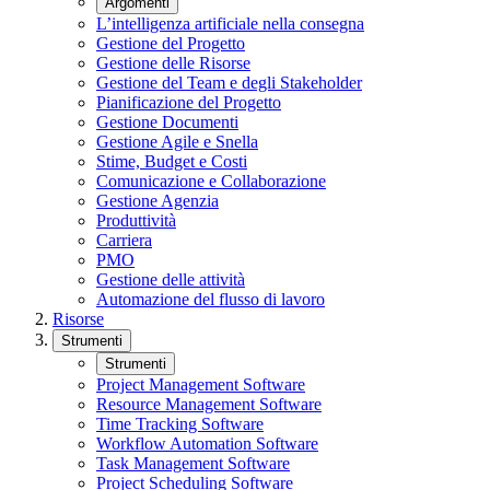
Argomenti
L’intelligenza artificiale nella consegna
Gestione del Progetto
Gestione delle Risorse
Gestione del Team e degli Stakeholder
Pianificazione del Progetto
Gestione Documenti
Gestione Agile e Snella
Stime, Budget e Costi
Comunicazione e Collaborazione
Gestione Agenzia
Produttività
Carriera
PMO
Gestione delle attività
Automazione del flusso di lavoro
Risorse
Strumenti
Strumenti
Project Management Software
Resource Management Software
Time Tracking Software
Workflow Automation Software
Task Management Software
Project Scheduling Software