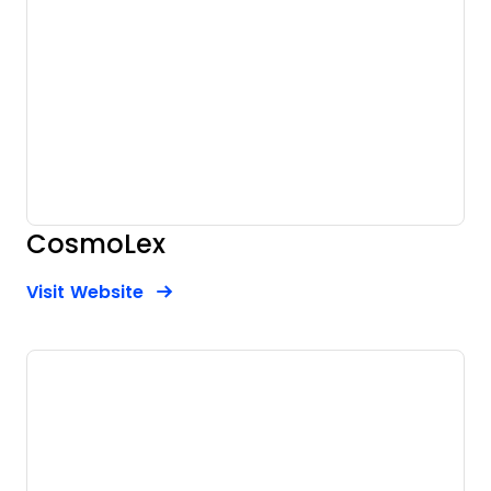
CosmoLex
Opens new window
Opens New Window
Visit Website