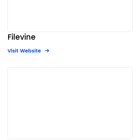
Filevine
Opens new window
Opens New Window
Visit Website