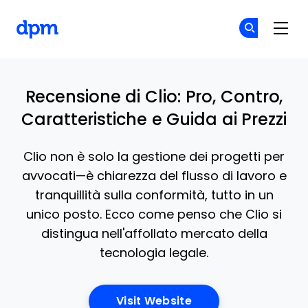
The Digital Project Manager
Un
Un
Skip to main content
Recensione di Clio: Pro, Contro,
Caratteristiche e Guida ai Prezzi
Clio non è solo la gestione dei progetti per
avvocati—è chiarezza del flusso di lavoro e
tranquillità sulla conformità, tutto in un
unico posto. Ecco come penso che Clio si
distingua nell'affollato mercato della
tecnologia legale.
Opens New Window
Visit Website