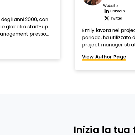
Website
Opens n
LinkedIn
Opens n
Twitter
io degli anni 2000, con
Opens n
ie globali a start-up
Emily lavora nel proj
 Management presso
periodo, ha utilizzato 
motore di
project manager strat
usso con sede a Denver,
un’appassionata coach
onisti a esprimere al
View Author Page
crescita della prossim
ima generazione di
tramite formazione, c
ne di gruppo, check-in
aching e mentoring.
Inizia la tu