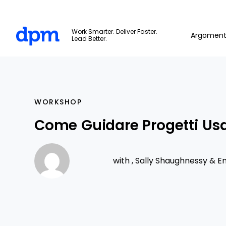
The Digital Project Manager
Work Smarter. Deliver Faster.
Argoment
Lead Better.
Skip to main content
WORKSHOP
Come Guidare Progetti Usa
with ,
Sally Shaughnessy
&
Em