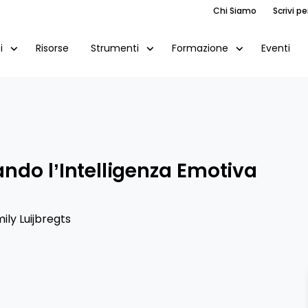
Chi Siamo
Scrivi pe
Risorse
Eventi
i
Strumenti
Formazione
ndo l’Intelligenza Emotiva
ily Luijbregts