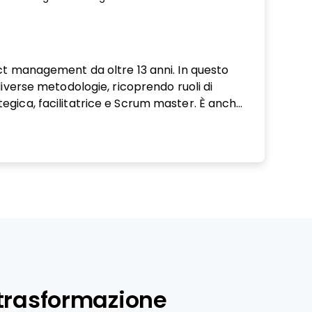
ew window
ew window
ew window
ect management da oltre 13 anni. In questo
diverse metodologie, ricoprendo ruoli di
egica, facilitatrice e Scrum master. È anche
 e formatrice, determinata a sostenere la
a generazione di professionisti dei progetti
ondivisione di conoscenze e team building.
a trasformazione