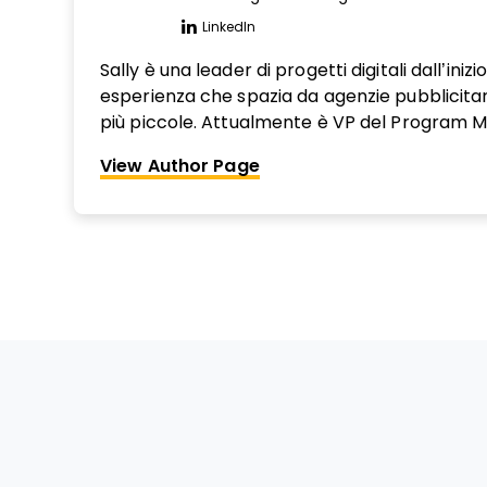
LinkedIn
Opens new window
Sally è una leader di progetti digitali dall’iniz
esperienza che spazia da agenzie pubblicitar
più piccole. Attualmente è VP del Program
AZDZ, una realtà di marketing, tecnologia e 
View Author Page
prenotazione per marchi dell’hotellerie di l
Colorado. Sally si realizza aiutando i professi
meglio il loro talento e sviluppando la pross
ottimi project manager attraverso formazio
regolari, piani di crescita personalizzati, co