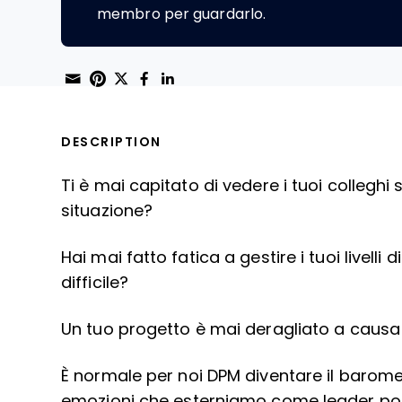
membro per guardarlo.
Share through Email
Print this page
Share on Pinterest
Share on Twitter
Share on Facebook
Share on LinkedIn
DESCRIPTION
Ti è mai capitato di vedere i tuoi colleghi
situazione?
Hai mai fatto fatica a gestire i tuoi livelli
difficile?
Un tuo progetto è mai deragliato a causa
È normale per noi DPM diventare il barome
emozioni che esterniamo come leader pos