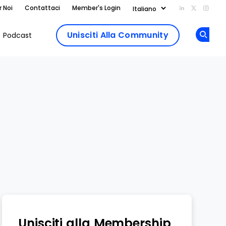
r Noi
Contattaci
Member's Login
Add us on Li
Follow us
Follo
Unisciti Alla Community
Podcast
Op
Unisciti alla Membership