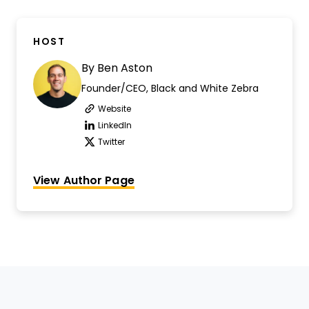
HOST
By
Ben Aston
Founder/CEO, Black and White Zebra
Website
Opens new window
LinkedIn
Opens new window
Twitter
Opens new window
View Author Page