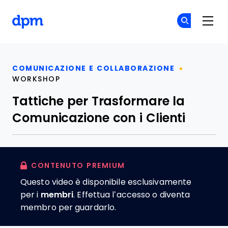
The Digital Project Manager
Un
Un
Skip to main content
COMUNICAZIONE E COLLABORAZIONE
WORKSHOP
Tattiche per Trasformare la
Comunicazione con i Clienti
CONTENUTO PREMIUM
Questo video è disponibile esclusivamente
per i
membri
. Effettua l’accesso o diventa
membro per guardarlo.