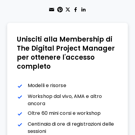
Share through Email
Print this page
Share on Pinterest
Share on Twitter
Share on Faceboo
Share on Linke
Unisciti alla Membership di
The Digital Project Manager
per ottenere l'accesso
completo
Modelli e risorse
Workshop dal vivo, AMA e altro
ancora
Oltre 60 mini corsi e workshop
Centinaia di ore di registrazioni delle
sessioni