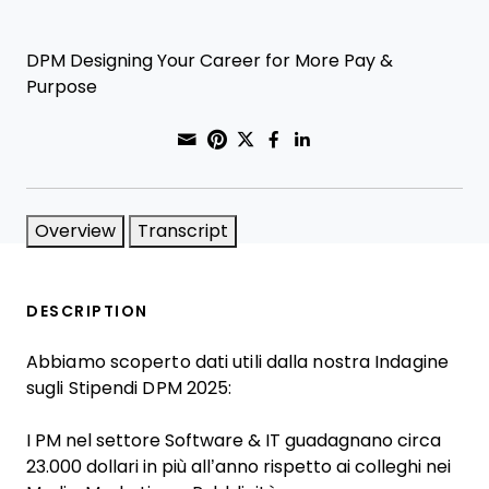
DPM Designing Your Career for More Pay &
Purpose
Share through Email
Print this page
Share on Pinterest
Share on Twitter
Share on Faceboo
Share on Linke
Overview
Transcript
DESCRIPTION
Abbiamo scoperto dati utili dalla nostra Indagine
sugli Stipendi DPM 2025:
I PM nel settore Software & IT guadagnano circa
23.000 dollari in più all’anno rispetto ai colleghi nei