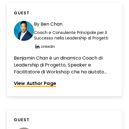
GUEST
By
Ben Chan
Coach e Consulente Principale per il
Successo nella Leadership di Progetti
LinkedIn
Opens new window
Benjamin Chan è un dinamico Coach di
Leadership di Progetto, Speaker e
Facilitatore di Workshop che ha aiutato
centinaia di PM a migliorare le proprie
View Author Page
capacità di leadership nella gestione dei
progetti per consegnare progetti con
sicurezza e una mentalità rinnovata per
raggiungere i risultati desiderati. Con oltre 15
anni di esperienza nella consulenza
GUEST
manageriale e nella gestione di progetti, ha
lavorato in diversi settori, portando a