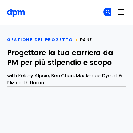
The Digital Project Manager
Un
Un
Skip to main content
GESTIONE DEL PROGETTO
PANEL
Progettare la tua carriera da
PM per più stipendio e scopo
with
Kelsey Alpaio
,
Ben Chan
,
Mackenzie Dysart
&
Elizabeth Harrin