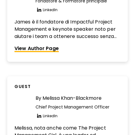
Fondatore & Formatore principale
LinkedIn
Opens new window
James è il fondatore di Impactful Project
Management e keynote speaker noto per
aiutare i team a ottenere successo senza
stress. Ex CIO e Project Professional of the
View Author Page
Year del PMI, porta decenni di esperienza
pratica, umorismo e passione nella
leadership dei progetti moderni.
GUEST
By
Melissa Khan-Blackmore
Chief Project Management Officer
LinkedIn
Opens new window
Melissa, nota anche come The Project