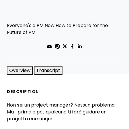
Everyone's a PM Now How to Prepare for the
Future of PM
Share through Email
Print this page
Share on Pinterest
Share on Twitter
Share on Faceboo
Share on Linke
Overview
Transcript
DESCRIPTION
Non sei un project manager? Nessun problema.
Ma… prima o poi, qualcuno ti farà guidare un
progetto comunque.