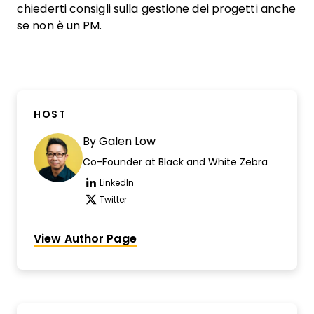
chiederti consigli sulla gestione dei progetti anche
se non è un PM.
HOST
By
Galen Low
Co-Founder at Black and White Zebra
LinkedIn
Opens new window
Twitter
Opens new window
View Author Page