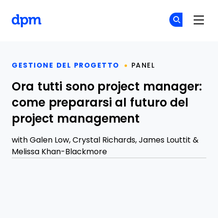
The Digital Project Manager
Un
Un
Skip to main content
GESTIONE DEL PROGETTO
PANEL
Ora tutti sono project manager:
come prepararsi al futuro del
project management
with
Galen Low
,
Crystal Richards
,
James Louttit
&
Melissa Khan-Blackmore