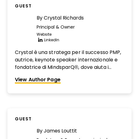
GUEST
By
Crystal Richards
Principal & Owner
Website
Opens new window
LinkedIn
Opens new window
Crystal è una stratega per il successo PMP,
autrice, keynote speaker internazionale e
fondatrice di MindsparQ®, dove aiuta i
project manager a far crescere la loro
View Author Page
fiducia e le competenze di leadership. Con
una combinazione dinamica di esperienza
concreta e insegnamento coinvolgente, è in
missione per elevare la prossima
generazione di PM.
GUEST
By
James Louttit