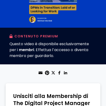
CONTENUTO PREMIUM
Questo video è disponibile esclusivamente
per i
membri
. Effettua l’accesso o diventa
membro per guardarlo.
Share through Email
Print this page
Share on Pinterest
Share on Twitter
Share on Faceboo
Share on Linke
Unisciti alla Membership di
The Digital Project Manager