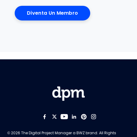
Diventa Un Membro
Like us on Facebook
Follow us on Twitter
Follow us on YouTub
Add us on LinkedI
Follow us on Pi
Follow us on
Opens new window
© 2026 The Digital Project Manager a
BWZ
brand. All Rights