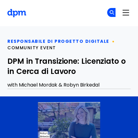
The Digital Project Manager
Un
Un
Skip to main content
RESPONSABILE DI PROGETTO DIGITALE
COMMUNITY EVENT
DPM in Transizione: Licenziato o
in Cerca di Lavoro
with
Michael Mordak
&
Robyn Birkedal