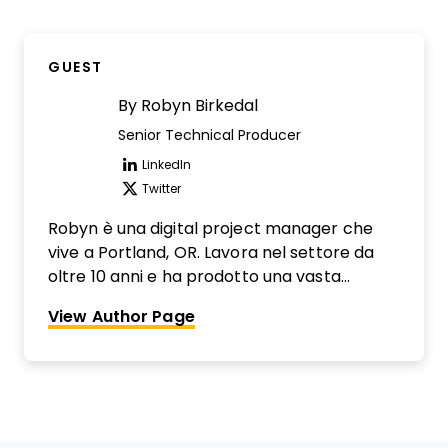
GUEST
By
Robyn Birkedal
Senior Technical Producer
LinkedIn
Opens new window
Twitter
Opens new window
Robyn è una digital project manager che
vive a Portland, OR. Lavora nel settore da
oltre 10 anni e ha prodotto una vasta
gamma di progetti digitali, inclusi siti web,
View Author Page
UX/UI di prodotto, esperienze digitali, social
media e persino uno spot trasmesso a
livello nazionale.