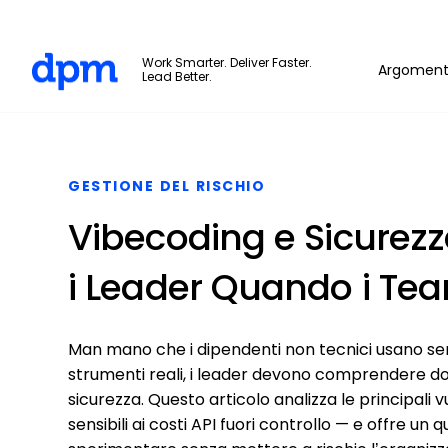
The Digital Project Manager
Work Smarter. Deliver Faster.
Argoment
Lead Better.
Skip to main content
GESTIONE DEL RISCHIO
Vibecoding e Sicurez
i Leader Quando i Tea
Man mano che i dipendenti non tecnici usano semp
strumenti reali, i leader devono comprendere dove
sicurezza. Questo articolo analizza le principali v
sensibili ai costi API fuori controllo — e offre u