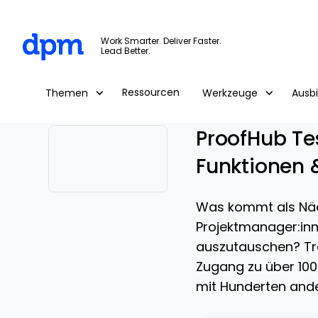
The Digital Project Manager
Work Smarter. Deliver Faster.
Lead Better.
Skip to main content
Ressourcen
Themen
Werkzeuge
Ausb
ProofHub Tes
Funktionen 
Opens new window
Was kommt als Näch
Projektmanager:inn
auszutauschen? Tre
Zugang zu über 100
mit Hunderten ande