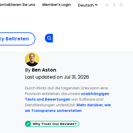
ontaktieren Sie uns
Member's Login
Add us on Li
Follow us
Follo
Add as
a
Community
preferred
y Beitreten
Opens new window
Beitreten
source
on
Google
By
Ben Aston
Last updated on Jul 31, 2026
Durch Klicks auf die folgenden Links kann eine
Provision entstehen, die unsere
unabhängigen
Tests und Bewertungen
von Software und
Dienstleistungen unterstützt.
Mehr darüber, wie
wir Transparenz sicherstellen
.
Why Trust Our Reviews?