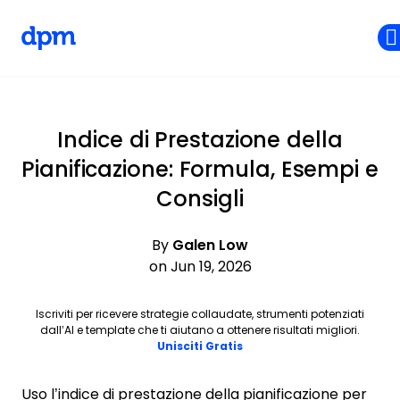
The Digital Project Manager
Skip to main content
Indice di Prestazione della
Pianificazione: Formula, Esempi e
Consigli
By
Galen Low
on Jun 19, 2026
Iscriviti per ricevere strategie collaudate, strumenti potenziati
dall’AI e template che ti aiutano a ottenere risultati migliori.
Opens new window
Unisciti Gratis
Uso l’indice di prestazione della pianificazione per