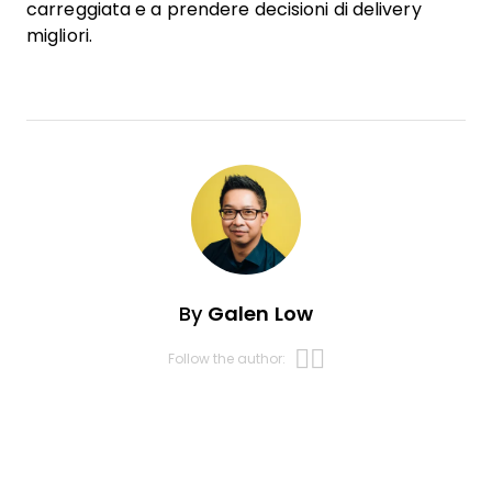
carreggiata e a prendere decisioni di delivery
migliori.
By
Galen Low
Opens new w
Opens new 
Follow the author: