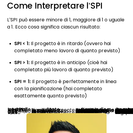
Come Interpretare l’SPI
L’SPI può essere minore di 1, maggiore di 1 o uguale
a 1. Ecco cosa significa ciascun risultato:
SPI < 1:
Il progetto è in ritardo (ovvero hai
completato meno lavoro di quanto previsto)
SPI > 1:
Il progetto è in anticipo (cioè hai
completato più lavoro di quanto previsto)
SPI = 1:
Il progetto è perfettamente in linea
con la pianificazione (hai completato
esattamente quanto previsto)
Intervallo SPI
Stato
Cosa Indica
Azione R
Oltre 1,15
Significativamente in anticipo
Possibile sovrastima dell'ambito o completamento prematuro delle attività
Verificare i criteri di completamento; accertarsi che siano rispettati gli standard di qualità
1,01 – 1,15
In anticipo sui tempi
Guadagni reali di efficienza di programma o condizioni favorevoli
Revisionare l'ambito; valutare la riallocazione delle risorse a progetti in 
0,95 – 1,00
Leggermente in ritardo
Scostamento minore, spesso recuperabile
Monitorare con attenzione; individuare le attività specifiche in ritardo
0,85 – 0,94
In ritardo sui tempi
Probabile presenza di un problema sistemico
Condurre un'analisi delle cause radice; attuare a
Sotto 0,85
Significativamente in ritardo
Grande rischio di ritardo; il recupero richiede interventi
Segnalare alla direzione; valutare la reimpostazione della baseli