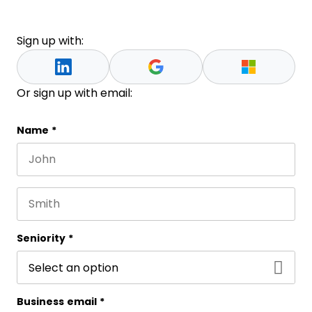
Sign up with:
Or sign up with email:
Comments
Name
*
First name
This field is for validation purposes and should be 
Last name
Seniority
*
Business email
*